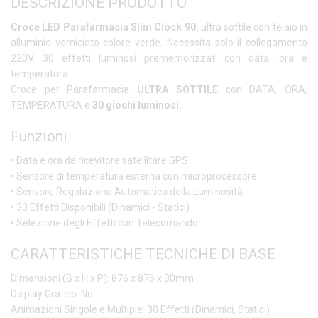
DESCRIZIONE PRODOTTO
Croce LED Parafarmacia Slim Clock 90,
ultra sottile con telaio in
alluminio verniciato colore verde. Necessita solo il collegamento
220V. 30 effetti luminosi prememorizzati con data, ora e
temperatura.
Croce per Parafarmacia
ULTRA SOTTILE
con DATA, ORA,
TEMPERATURA e
30 giochi luminosi.
Funzioni
• Data e ora da ricevitore satellitare GPS
• Sensore di temperatura esterna con microprocessore
• Sensore Regolazione Automatica della Luminosità
• 30 Effetti Disponibili (Dinamici - Statici)
• Selezione degli Effetti con Telecomando
CARATTERISTICHE TECNICHE DI BASE
Dimensioni (B x H x P): 876 x 876 x 30mm
Display Grafico: No
Animazioni Singole e Multiple: 30 Effetti (Dinamici, Statici)