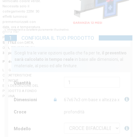
verniciato colore verde.
Necessita solo il
collegamento 220V. 30
effetti luminosi
prememorizzati con
data, ora e temperatura.
L'immagine è a carattere puramente illustrativo.
Croce per
1
CONFIGURA IL TUO PRODOTTO
Parafarmacia
ULTRA
SOTTILE
con DATA,
ORA, TEMPERATURA e
Scegli tra le varie opzioni quella che fa per te,
il preventivo
30 giochi luminosi.
sarà calcolato in tempo reale
in base alle dimensioni, al
Prodotto made in Italy.
materiale, al peso ed alle finiture.
LEGGI LE
CARATTERISTICHE
TECNICHE
Quantità
E LA DESCRIZIONE DEL
PRODOTTO A FONDO
PAGINA
Dimensioni
67x67x3 cm base x altezza x
Croce
profondità
Modello