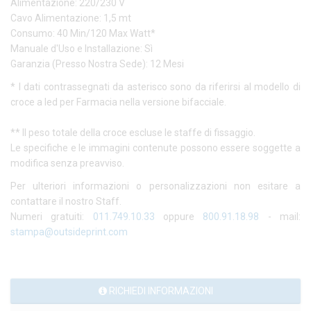
Alimentazione: 220/230 V
Cavo Alimentazione: 1,5 mt
Consumo: 40 Min/120 Max Watt*
Manuale d'Uso e Installazione: Sì
Garanzia (Presso Nostra Sede): 12 Mesi
* I dati contrassegnati da asterisco sono da riferirsi al modello di
croce a led per Farmacia nella versione bifacciale.
** Il peso totale della croce escluse le staffe di fissaggio.
Le specifiche e le immagini contenute possono essere soggette a
modifica senza preavviso.
Per ulteriori informazioni o personalizzazioni non esitare a
contattare il nostro Staff.
Numeri gratuiti:
011.749.10.33
oppure
800.91.18.98
- mail:
stampa@outsideprint.com
RICHIEDI INFORMAZIONI