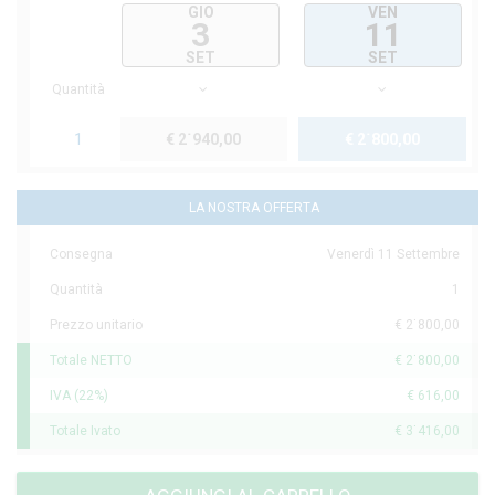
GIO
VEN
3
11
SET
SET
Quantità
1
€ 2˙940,00
€ 2˙800,00
LA NOSTRA OFFERTA
Consegna
Venerdì 11 Settembre
Quantità
1
Prezzo unitario
€ 2˙800,00
Totale NETTO
€ 2˙800,00
IVA (22%)
€ 616,00
Totale Ivato
€ 3˙416,00