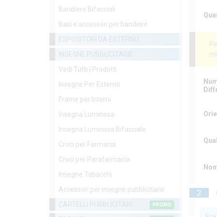
Bandiere Bifacciali
Qua
Basi e accessori per bandiere
ESPOSITORI DA ESTERNO
Pe
INSEGNE PUBBLICITARIE
mi
Vedi Tutti i Prodotti
Nume
Insegne Per Esterno
Diff
Frame per Interni
Ori
Insegna Luminosa
Insegna Luminosa Bifacciale
Qual
Croci per Farmacia
Croci per Parafarmacia
Nom
Insegne Tabacchi
Accessori per insegne pubblicitarie
2
CARTELLI PUBBLICITARI
PROMO
Sceg