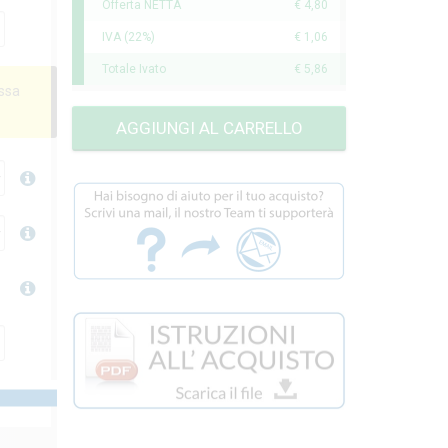
Offerta NETTA
€ 4,80
IVA (22%)
€ 1,06
Totale Ivato
€ 5,86
essa
AGGIUNGI AL CARRELLO