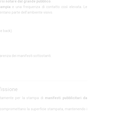
arsi notare dal grande pubblico
.
ì ampia
e una frequenza di contatto così elevata. Le
ventano parte dell’ambiente visivo.
e back).
arenza dei manifesti sottostanti.
fissione
sitamente per la stampa di
manifesti pubblicitari da
à compromettano la superficie stampata, mantenendo i