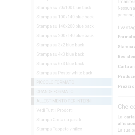
I manifes
Stampa su 70x100 blue back
Nessun’a
persone, 
Stampa su 100x140 blue back
Stampa su 140x200 blue back
I vantag
Stampa su 200x140 blue back
Formato 
Stampa su 3x2 blue back
Stampa a
Stampa su 4x3 blue back
Resisten
Stampa su 6x3 blue back
Carta an
Stampa su Poster white back
Produzio
PICCOLO FORMATO
Prezzi c
GRANDE FORMATO
ALLESTIMENTO PER INTERNI
Che co
Vedi Tutti i Prodotti
La
cart
Stampa Carta da parati
affissio
Stampa Tappeto vinilico
La sua p