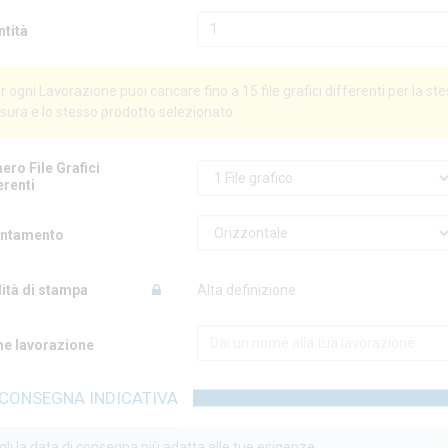
ntità
r ogni Lavorazione puoi caricare fino a 15 file grafici differenti per la st
sura e lo stesso prodotto selezionato.
ro File Grafici
erenti
entamento
ità di stampa
Alta definizione
e lavorazione
CONSEGNA INDICATIVA
li la data di consegna più adatta alle tue esigenze.