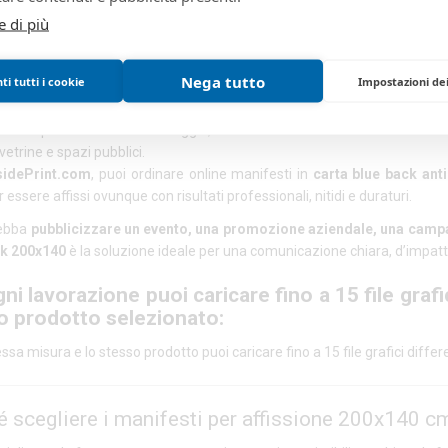
a Manifesti per Affissione 200x140 cm – A
e di più
dePrint
mpa che conquista la strada: visibilità, impatto 
Nega tutto
i tutti i cookie
Impostazioni de
a di manifesti per affissione 200x140 cm
rappresenta da sempre una d
zo che permette a un messaggio, un marchio o un evento di uscire da
 vetrine e spazi pubblici.
sidePrint.com
, puoi ordinare online manifesti in
carta blue back ant
r essere affissi ovunque con risultati professionali, nitidi e duraturi.
debba
pubblicizzare un evento, una promozione aziendale, una campa
ck 200x140
è la soluzione ideale per una comunicazione chiara, d’impatto
ni lavorazione puoi caricare fino a 15 file grafi
o prodotto selezionato:
essa misura e lo stesso prodotto puoi caricare fino a 15 file grafici diffe
 scegliere i manifesti per affissione 200x140 c