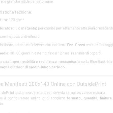
vi e le grafiche nitide per settimane.
ristiche tecniche:
ura:
120 g/m²
lorato (blu o magenta)
per coprire perfettamente affissioni precedenti
semi-opaca, anti-riflesso.
brillante, ad alta definizione, con inchiostri
Eco-Green
resistenti ai raggi
media:
30–60 giorni in esterno, fino a 12 mesi in ambienti coperti.
lla sua
impermeabilità e resistenza meccanica
, la carta Blue Back è l
agne outdoor di medio-lungo periodo
.
a Manifesti 200x140 Online con OutsidePrint
idePrint
la stampa dei manifesti diventa semplice, veloce e sicura.
so il configuratore online puoi scegliere
formato, quantità, finitur
to.