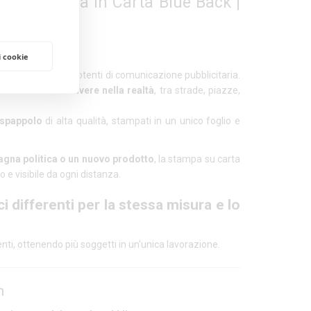
lta Qualità in Carta Blue Back |
e resistenza
i cookie
elle forme più potenti di comunicazione pubblicitaria.
llo schermo e di
vivere nella realtà
, tra strade, piazze,
ispappolo
di alta qualità, stampati in un unico foglio e
gna politica o un nuovo prodotto
, la stampa su carta
 e visibile da ogni distanza.
ci differenti per la stessa misura e lo
renti, ottenendo più soggetti in un'unica lavorazione.
m