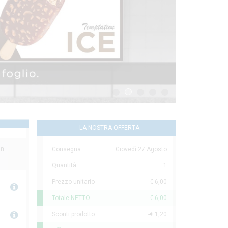
1
2
3
4
5
LA NOSTRA OFFERTA
in
Consegna
Giovedì 27 Agosto
Quantità
1
Prezzo unitario
€ 6,00
Totale NETTO
€ 6,00
Sconti prodotto
-€ 1,20