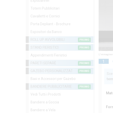
Expobanner
Totem Pubblicitari
Cavalletti e Cornici
Porta Depliant - Brochure
Espositori da Banco
ROLL UP AVVOLGIBILI
PROMO
STAND FIERISTICI
PROMO
L'immagine è
Appendimenti Fieristici
1
PARETI SEPARÈ
PROMO
GAZEBO PERSONALIZZATI
PROMO
Sceg
Basi e Accessori per Gazebo
tem
BANDIERE PUBBLICITARIE
PROMO
Mat
Vedi Tutti i Prodotti
Bandiere a Goccia
For
Bandiere a Vela