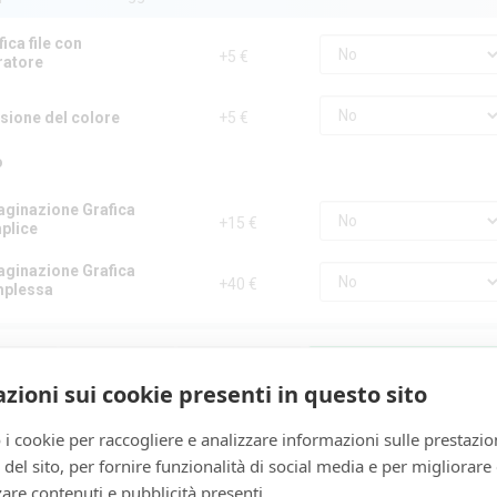
fica file con
+5 €
ratore
sione del colore
+5 €
o
aginazione Grafica
+15 €
plice
aginazione Grafica
+40 €
plessa
egna
Quantità
Totale Netto
AGGIUNGI AL CARRE
zioni sui cookie presenti in questo sito
ago
1
€ 4,80
 i cookie per raccogliere e analizzare informazioni sulle prestazio
zo del sito, per fornire funzionalità di social media e per migliorare
are contenuti e pubblicità presenti.