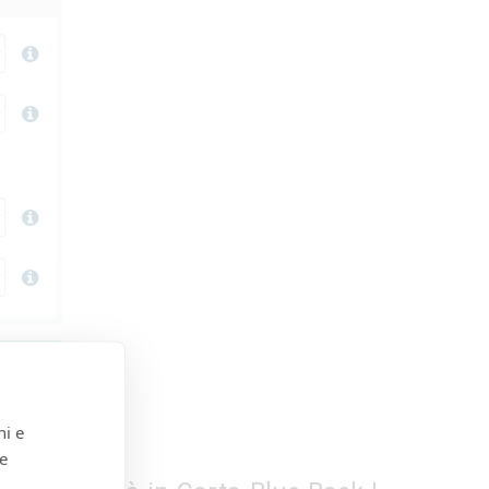
LLO
ni e
 e