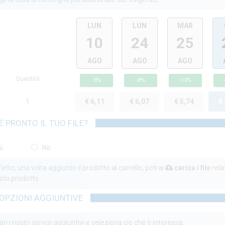
LUN
LUN
MAR
10
24
25
AGO
AGO
AGO
Quantità
-3%
-8%
-13%
1
€ 6,11
€ 6,07
€ 5,74
€
É PRONTO IL TUO FILE?
i
No
etto, una volta aggiunto il prodotto al carrello, potrai
carica i file
rela
sto prodotto.
OPZIONI AGGIUNTIVE
ri i nostri servizi aggiuntivi e seleziona ciò che ti interessa.