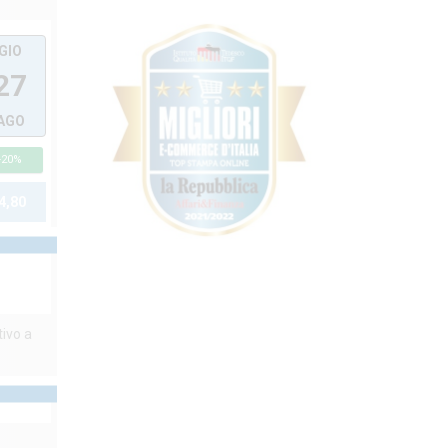
GIO
27
AGO
-20%
 4,80
tivo a