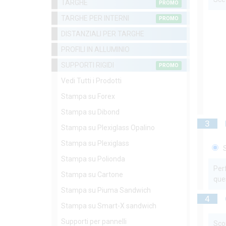
TARGHE
PROMO
TARGHE PER INTERNI
PROMO
DISTANZIALI PER TARGHE
PROFILI IN ALLUMINIO
SUPPORTI RIGIDI
PROMO
Vedi Tutti i Prodotti
Stampa su Forex
Stampa su Dibond
3
Stampa su Plexiglass Opalino
Stampa su Plexiglass
S
Stampa su Polionda
Perf
Stampa su Cartone
que
Stampa su Piuma Sandwich
4
Stampa su Smart-X sandwich
Supporti per pannelli
Scop