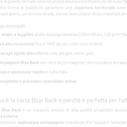
ti di grande formato sono strumenti ancora insostituibili per chi vuole
f
ltra forma di pubblicità garantisce una
copertura territoriale cos
ogni giorno, percorrono strade, incroci, aree urbane dove i manifesti di
gi principali:
ampio e leggibile
anche da lunga distanza (200x140 cm, 120 g/m² blu
d alta risoluzione
fino a 1440 dpi con colori vivi e brillanti.
za agli agenti atmosferici
: sole, pioggia, vento, gelo.
tispappolo Blue Back
con retro blu (o magenta) che impedisce la trasp
ne e spedizione rapide
in tutta Italia.
ompetitivi e preventivo immediato online.
s’è la carta Blue Back e perché è perfetta per l’af
a Blue Back
è un supporto tecnico di alta qualità progettato appo
ne esterna
.
articolare
spalmatura antispappolo
impedisce che l’acqua o l’umidit