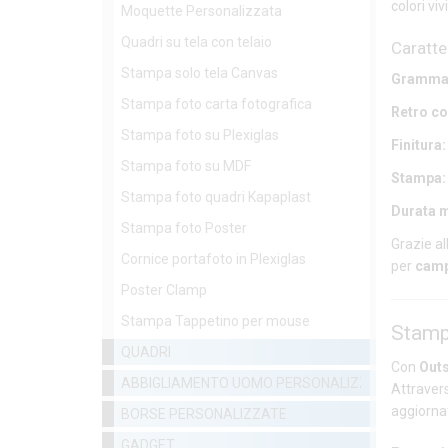
colori vi
Moquette Personalizzata
Quadri su tela con telaio
Caratte
Stampa solo tela Canvas
Grammat
Stampa foto carta fotografica
Retro co
Stampa foto su Plexiglas
Finitura:
Stampa foto su MDF
Stampa:
Stampa foto quadri Kapaplast
Durata 
Stampa foto Poster
Grazie a
Cornice portafoto in Plexiglas
per
camp
Poster Clamp
Stampa Tappetino per mouse
Stamp
QUADRI
Con
Outs
ABBIGLIAMENTO UOMO PERSONALIZZATO
Attraver
aggiorna
BORSE PERSONALIZZATE
GADGET