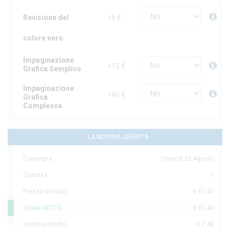
Revisione del
+5 €
colore nero
Impaginazione
+15 €
Grafica Semplice
Impaginazione
+40 €
Grafica
Complessa
LA NOSTRA OFFERTA
Consegna
Venerdì 28 Agosto
Quantità
1
Prezzo unitario
€ 37,40
Totale NETTO
€ 37,40
Sconti prodotto
-€ 7,48