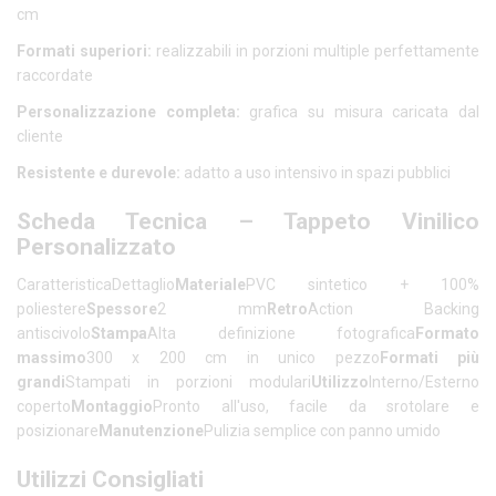
cm
Formati superiori:
realizzabili in porzioni multiple perfettamente
raccordate
Personalizzazione completa:
grafica su misura caricata dal
cliente
Resistente e durevole:
adatto a uso intensivo in spazi pubblici
Scheda Tecnica – Tappeto Vinilico
Personalizzato
CaratteristicaDettaglio
Materiale
PVC sintetico + 100%
poliestere
Spessore
2 mm
Retro
Action Backing
antiscivolo
Stampa
Alta definizione fotografica
Formato
massimo
300 x 200 cm in unico pezzo
Formati più
grandi
Stampati in porzioni modulari
Utilizzo
Interno/Esterno
coperto
Montaggio
Pronto all'uso, facile da srotolare e
posizionare
Manutenzione
Pulizia semplice con panno umido
Utilizzi Consigliati