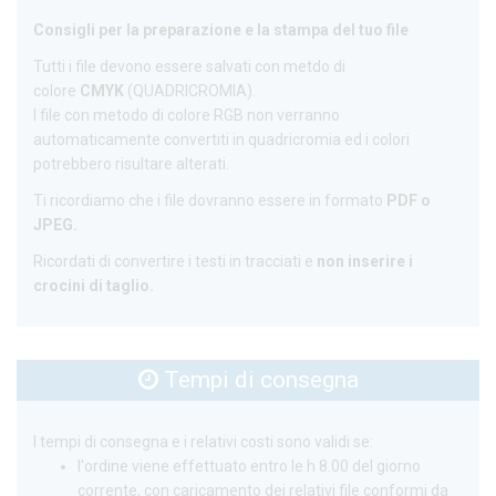
Consigli per la preparazione e la stampa del tuo file
Tutti i file devono essere salvati con metdo di
colore
CMYK
(QUADRICROMIA).
I file con metodo di colore RGB non verranno
automaticamente convertiti in quadricromia ed i colori
potrebbero risultare alterati.
Ti ricordiamo che i file dovranno essere in formato
PDF o
JPEG.
Ricordati di convertire i testi in tracciati e
non inserire i
crocini di taglio.
Tempi di consegna
I tempi di consegna e i relativi costi sono validi se:
l'ordine viene effettuato entro le h 8.00 del giorno
corrente, con caricamento dei relativi file conformi da