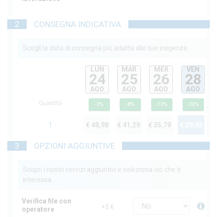
2
CONSEGNA INDICATIVA
Scegli la data di consegna più adatta alle tue esigenze.
LUN
MAR
MER
VEN
24
25
26
28
AGO
AGO
AGO
AGO
Quantità
-3%
-8%
-13%
-20%
1
€ 48,98
€ 41,29
€ 35,79
€ 29,92
3
OPZIONI AGGIUNTIVE
Scopri i nostri servizi aggiuntivi e seleziona ciò che ti
interessa.
Verifica file con
+5 €
operatore