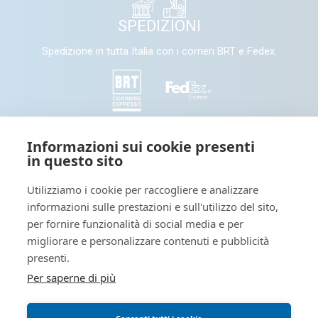
SPEDIZIONI
Spedizione in tutta Italia con i corrieri BRT e Fedex.
SEGUICI
Informazioni sui cookie presenti
in questo sito
Seguici e condividi con noi sui nostri canali social
Utilizziamo i cookie per raccogliere e analizzare
informazioni sulle prestazioni e sull'utilizzo del sito,
Tieniti informato: leggi il nostro
per fornire funzionalità di social media e per
migliorare e personalizzare contenuti e pubblicità
presenti.
Per saperne di più
Blog dedicato a novità interessanti sul mondo della stampa
digitale