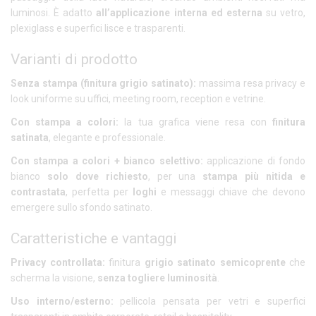
luminosi. È adatto
all’applicazione interna ed esterna
su vetro,
plexiglass e superfici lisce e trasparenti.
Varianti di prodotto
Senza stampa (finitura grigio satinato):
massima resa privacy e
look uniforme su uffici, meeting room, reception e vetrine.
Con stampa a colori:
la tua grafica viene resa con
finitura
satinata
, elegante e professionale.
Con stampa a colori + bianco selettivo:
applicazione di fondo
bianco
solo dove richiesto
, per una
stampa più nitida e
contrastata
, perfetta per
loghi
e messaggi chiave che devono
emergere sullo sfondo satinato.
Caratteristiche e vantaggi
Privacy controllata:
finitura
grigio satinato semicoprente
che
scherma la visione,
senza togliere luminosità
.
Uso interno/esterno:
pellicola pensata per vetri e superfici