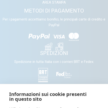
AREA STAMPA
METODI DI PAGAMENTO
Per i pagamenti accettiamo bonifici, le principali carte di credito e
PayPal
SPEDIZIONI
Spedizione in tutta Italia con i corrieri BRT e Fedex.
SEGUICI
Informazioni sui cookie presenti
in questo sito
Seguici e condividi con noi sui nostri canali social