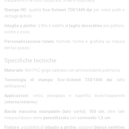
trasparenti in ambito corporate, retail e hospitality.
Stampa HD:
qualità
Eco-Solvent 720/1440 dpi
per colori puliti e
dettagli definiti.
Intaglio a plotter:
il film è adatto al
taglio decorativo
per pattern,
scritte e icone.
Personalizzazione totale:
formati, forme e grafiche su misura
del tuo spazio.
Specifiche tecniche
Materiale:
film PVC grigio satinato con ammorbidenti polimerici.
Tecnologia di stampa:
Eco-Solvent 720/1440 dpi
(alta
definizione).
Applicazioni:
vetro, plexiglass e superfici lisce/trasparenti
(
interno/esterno
).
Banda massima stampabile (lato corto):
150 cm
; oltre tale
misura il lavoro viene
pannellizzato
con
sormonto 1,5 cm
.
Finiture:
possibilità di
intaglio a plotter
; opzione
bianco selettivo