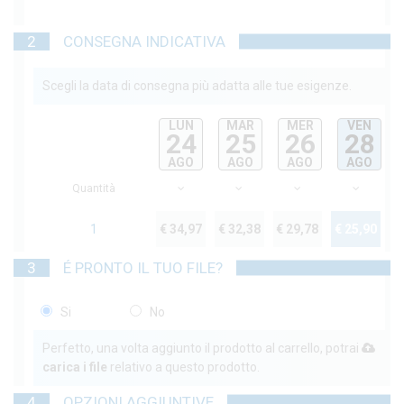
2
CONSEGNA INDICATIVA
Scegli la data di consegna più adatta alle tue esigenze.
LUN
MAR
MER
VEN
24
25
26
28
AGO
AGO
AGO
AGO
Quantità
1
€ 34,97
€ 32,38
€ 29,78
€ 25,90
3
É PRONTO IL TUO FILE?
Si
No
Perfetto, una volta aggiunto il prodotto al carrello, potrai
carica i file
relativo a questo prodotto.
4
OPZIONI AGGIUNTIVE