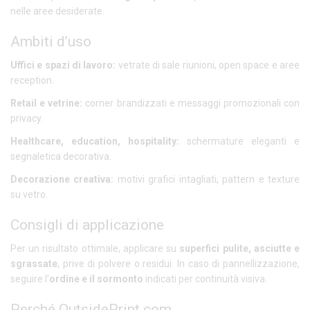
nelle aree desiderate.
Ambiti d’uso
Uffici e spazi di lavoro:
vetrate di sale riunioni, open space e aree
reception.
Retail e vetrine:
corner brandizzati e messaggi promozionali con
privacy.
Healthcare, education, hospitality:
schermature eleganti e
segnaletica decorativa.
Decorazione creativa:
motivi grafici intagliati, pattern e texture
su vetro.
Consigli di applicazione
Per un risultato ottimale, applicare su
superfici pulite, asciutte e
sgrassate
, prive di polvere o residui. In caso di pannellizzazione,
seguire l’
ordine e il sormonto
indicati per continuità visiva.
Perché OutsidePrint.com