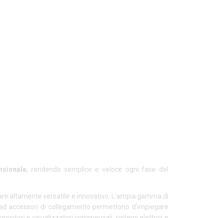
nsionale
, rendendo semplice e veloce ogni fase del
lare
altamente versatile e innovativo. L’ampia gamma di
e ad accessori di collegamento permettono d’impiegare
espositori e visualizzatori commerciali, sistemi elettrici e