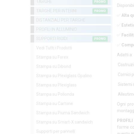
TARGHE
PROMO
Disponibil
TARGHE PER INTERNI
PROMO
✅
Alta q
DISTANZIALI PER TARGHE
✅
Esteti
PROFILI IN ALLUMINIO
✅
Facili
SUPPORTI RIGIDI
PROMO
✅
Compat
Vedi Tutti i Prodotti
Adatti a:
Stampa su Forex
Costruzio
Stampa su Dibond
Cornici p
Stampa su Plexiglass Opalino
Sistemi 
Stampa su Plexiglass
Stampa su Polionda
Allestime
Stampa su Cartone
Ogni pro
montaggi
Stampa su Piuma Sandwich
PROFILI
Stampa su Smart-X sandwich
forme co
Supporti per pannelli
questo ma