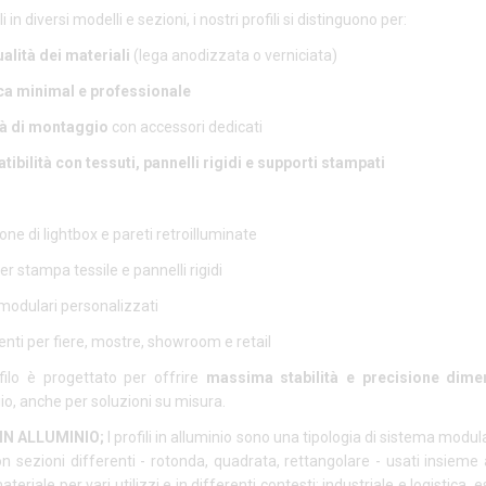
i in diversi modelli e sezioni, i nostri profili si distinguono per:
ualità dei materiali
(lega anodizzata o verniciata)
ca minimal e professionale
tà di montaggio
con accessori dedicati
ibilità con tessuti, pannelli rigidi e supporti stampati
ne di lightbox e pareti retroilluminate
er stampa tessile e pannelli rigidi
modulari personalizzati
nti per fiere, mostre, showroom e retail
filo è progettato per offrire
massima stabilità e precisione dime
o, anche per soluzioni su misura.
 IN ALLUMINIO;
I profili in alluminio sono una tipologia di sistema modu
n sezioni differenti - rotonda, quadrata, rettangolare - usati insiem
teriale per vari utilizzi e in differenti contesti: industriale e logistica, 