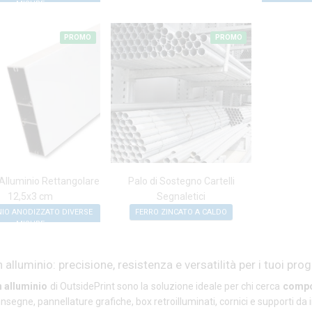
MISURE
PROMO
PROMO
n Alluminio Rettangolare
Palo di Sostegno Cartelli
12,5x3 cm
Segnaletici
IO ANODIZZATO DIVERSE
FERRO ZINCATO A CALDO
MISURE
in alluminio: precisione, resistenza e versatilità per i tuoi prog
in alluminio
di OutsidePrint sono la soluzione ideale per chi cerca
compon
i, insegne, pannellature grafiche, box retroilluminati, cornici e supporti da