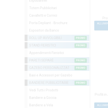
Expobanner
Totem Pubblicitari
Cavalletti e Cornici
Prof
Porta Depliant - Brochure
ALLUMIN
Espositori da Banco
ROLL UP AVVOLGIBILI
PROMO
STAND FIERISTICI
PROMO
Appendimenti Fieristici
PARETI SEPARÈ
PROMO
GAZEBO PERSONALIZZATI
PROMO
Basi e Accessori per Gazebo
BANDIERE PUBBLICITARIE
PROMO
Vedi Tutti i Prodotti
Profili i
Bandiere a Goccia
Bandiere a Vela
ALLUMIN