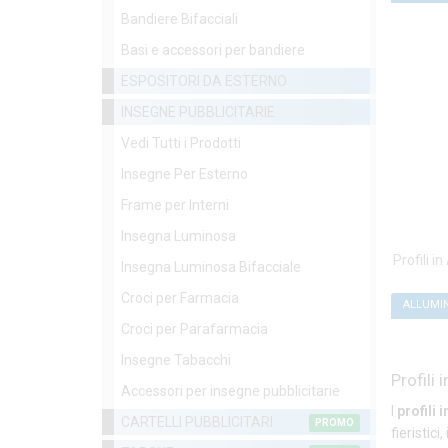
Bandiere Bifacciali
Basi e accessori per bandiere
ESPOSITORI DA ESTERNO
INSEGNE PUBBLICITARIE
Vedi Tutti i Prodotti
Insegne Per Esterno
Frame per Interni
Insegna Luminosa
Profili i
Insegna Luminosa Bifacciale
Croci per Farmacia
ALLUMIN
Croci per Parafarmacia
Insegne Tabacchi
Profili 
Accessori per insegne pubblicitarie
I
profili 
CARTELLI PUBBLICITARI
PROMO
fieristic