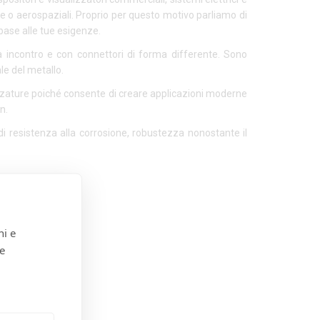
iche o aerospaziali. Proprio per questo motivo parliamo di
n base alle tue esigenze.
a incontro e con connettori di forma differente. Sono
le del metallo.
ezzature poiché consente di creare applicazioni moderne
n.
 di resistenza alla
corrosione, robustezza nonostante il
limiti."
taff.
.com
ni e
 e