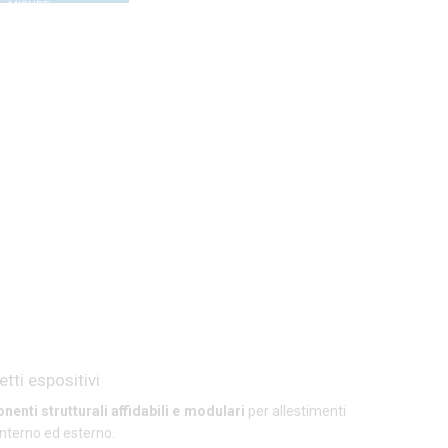
MISURE
etti espositivi
enti strutturali affidabili e modulari
per allestimenti
 interno ed esterno.