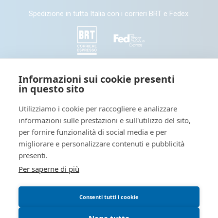
Spedizione in tutta Italia con i corrieri BRT e Fedex.
SEGUICI
Informazioni sui cookie presenti
in questo sito
Seguici e condividi con noi sui nostri canali social
Utilizziamo i cookie per raccogliere e analizzare
informazioni sulle prestazioni e sull'utilizzo del sito,
Tieniti informato: leggi il nostro
per fornire funzionalità di social media e per
migliorare e personalizzare contenuti e pubblicità
presenti.
Per saperne di più
Blog dedicato a novità interessanti sul mondo della stampa
digitale
Consenti tutti i cookie
Blog - OutsidePrint.info
Nega tutto