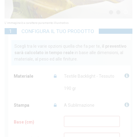
Su
ga
1
2
3
al
Su
L'immagine è a carattere puramente illustrativo.
e 
1
CONFIGURA IL TUO PRODOTTO
Ba
st
ma
Scegli tra le varie opzioni quella che fa per te,
il preventivo
30
sarà calcolato in tempo reale
in base alle dimensioni, al
Ol
po
materiale, al peso ed alle finiture.
bi
un
Materiale
Textile Backlight - Tessuto
190 gr
Stampa
A Sublimazione
Base (cm)