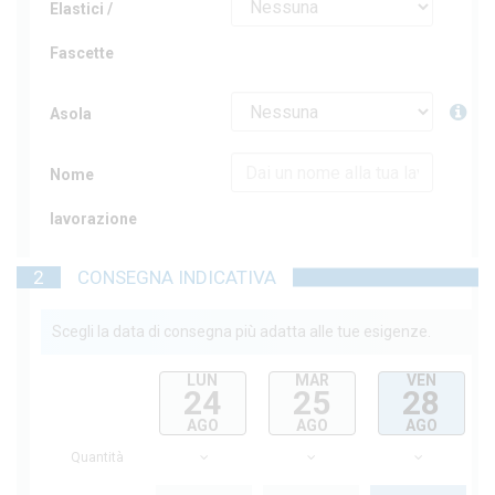
Elastici /
Fascette
Asola
Nome
lavorazione
2
CONSEGNA INDICATIVA
Scegli la data di consegna più adatta alle tue esigenze.
LUN
MAR
VEN
24
25
28
AGO
AGO
AGO
Quantità