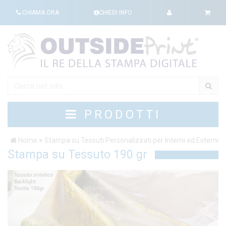
CHIAMA ORA
CHIEDI INFO
PRODOTTI
Home
>
Stampa su Tessuti Personalizzati per Interni ed Esterni
Stampa su Tessuto 190 gr
St
si
pol
ba
un
de