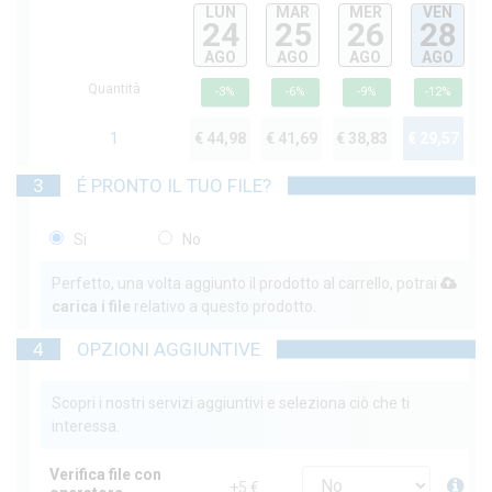
LUN
MAR
MER
VEN
24
25
26
28
AGO
AGO
AGO
AGO
Quantità
-3%
-6%
-9%
-12%
1
€ 44,98
€ 41,69
€ 38,83
€ 29,57
3
É PRONTO IL TUO FILE?
Si
No
Perfetto, una volta aggiunto il prodotto al carrello, potrai
carica i file
relativo a questo prodotto.
4
OPZIONI AGGIUNTIVE
Scopri i nostri servizi aggiuntivi e seleziona ciò che ti
interessa.
Verifica file con
+5 €