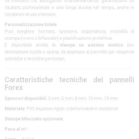
Gli inchiostri UV, asciugando istantaneamente, garantiscono un
risultato professionale e una lunga durata nel tempo, anche in
condizioni di uso intensivo.
Personalizzazione totale
Puoi scegliere formato, spessore, sagomatura, modalità di
stampa (mono o bifacciale) e plastificazione protettiva.
È disponibile anche la
stampa su adesivo vinilico
con
laminazione lucida o opaca, da applicare al pannello per esigenze
estetiche o tecniche particolari.
Caratteristiche tecniche dei pannelli
Forex
Spessori disponibili:
3 mm, 5 mm, 8 mm, 10 mm, 19 mm
Materiale:
PVC espanso rigido, indeformabile e resistente
Stampa bifacciale opzionale
Peso al m²: