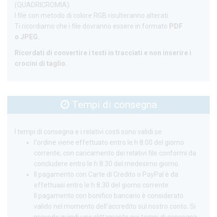
(QUADRICROMIA).
I file con metodo di colore RGB risulteranno alterati.
Ti ricordiamo che i file dovranno essere in formato
PDF
o
JPEG
.
Ricordati di convertire i testi in tracciati e non inserire i
crocini di taglio.
Tempi di consegna
I tempi di consegna e i relativi costi sono validi se:
l'ordine viene effettuato entro le h 8.00 del giorno
corrente, con caricamento dei relativi file conformi da
concludere entro le h 8.30 del medesimo giorno.
Il pagamento con Carte di Credito o PayPal è da
effettuasi entro le h 8.30 del giorno corrente.
Il pagamento con bonifico bancario è considerato
valido nel momento dell’accredito sul nostro conto. Si