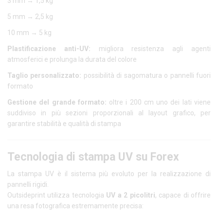
3 mm → 1,5 kg
5 mm → 2,5 kg
10 mm → 5 kg
Plastificazione anti-UV:
migliora resistenza agli agenti
atmosferici e prolunga la durata del colore
Taglio personalizzato:
possibilità di sagomatura o pannelli fuori
formato
Gestione del grande formato:
oltre i 200 cm uno dei lati viene
suddiviso in più sezioni proporzionali al layout grafico, per
garantire stabilità e qualità di stampa
Tecnologia di stampa UV su Forex
La stampa UV è il sistema più evoluto per la realizzazione di
pannelli rigidi.
Outsideprint utilizza tecnologia
UV a 2 picolitri
, capace di offrire
una resa fotografica estremamente precisa: