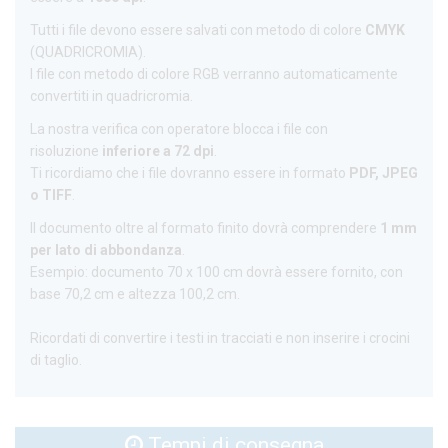
Tutti i file devono essere salvati con metodo di colore
CMYK
(QUADRICROMIA).
I file con metodo di colore RGB verranno automaticamente
convertiti in quadricromia.
La nostra verifica con operatore blocca i file con
risoluzione
inferiore a 72 dpi
.
Ti ricordiamo che i file dovranno essere in formato
PDF, JPEG
o TIFF
.
Il documento oltre al formato finito dovrà comprendere
1 mm
per lato di abbondanza
.
Esempio: documento 70 x 100 cm dovrà essere fornito, con
base 70,2 cm e altezza 100,2 cm.
Ricordati di convertire i testi in tracciati e non inserire i crocini
di taglio.
Tempi di consegna