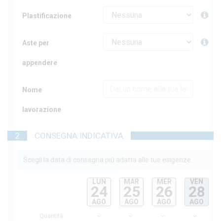
Plastificazione
Aste per
appendere
Nome
lavorazione
2
CONSEGNA INDICATIVA
Scegli la data di consegna più adatta alle tue esigenze.
LUN
MAR
MER
VEN
24
25
26
28
AGO
AGO
AGO
AGO
Quantità