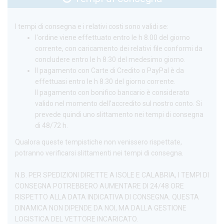
I tempi di consegna e i relativi costi sono validi se:
l'ordine viene effettuato entro le h 8.00 del giorno
corrente, con caricamento dei relativi file conformi da
concludere entro le h 8.30 del medesimo giorno.
Il pagamento con Carte di Credito o PayPal è da
effettuasi entro le h 8.30 del giorno corrente.
Il pagamento con bonifico bancario è considerato
valido nel momento dell’accredito sul nostro conto. Si
prevede quindi uno slittamento nei tempi di consegna
di 48/72 h.
Qualora queste tempistiche non venissero rispettate,
potranno verificarsi slittamenti nei tempi di consegna.
N.B. PER SPEDIZIONI DIRETTE A ISOLE E CALABRIA, I TEMPI DI
CONSEGNA POTREBBERO AUMENTARE DI 24/48 ORE
RISPETTO ALLA DATA INDICATIVA DI CONSEGNA. QUESTA
DINAMICA NON DIPENDE DA NOI, MA DALLA GESTIONE
LOGISTICA DEL VETTORE INCARICATO.