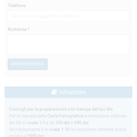
Telefono
Richiesta *
INVIA RICHIESTA
Istruzioni
Consigli per la preparazione e la stampa del tuo file
Per la stampa della
Carta Fotografica
la risoluzione ottimale
dei file in
scala 1:1
è da
150 dpi
a
300 dpi
.
Se il documento è in
scala 1:10
, la risoluzione ottimale dovrà
essere a
1000 dpi
.