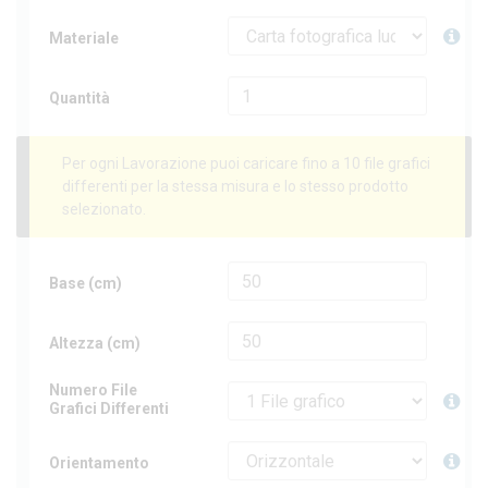
Materiale
Quantità
Per ogni Lavorazione puoi caricare fino a 10 file grafici
differenti per la stessa misura e lo stesso prodotto
selezionato.
Base (cm)
Altezza (cm)
Numero File
Grafici Differenti
Orientamento