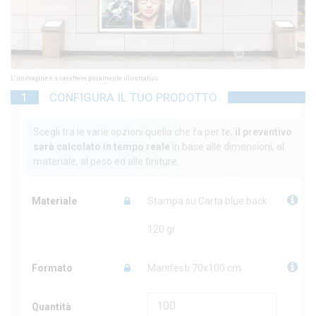
1
2
3
4
5
L'immagine è a carattere puramente illustrativo.
1
CONFIGURA IL TUO PRODOTTO
Scegli tra le varie opzioni quella che fa per te,
il preventivo
sarà calcolato in tempo reale
in base alle dimensioni, al
materiale, al peso ed alle finiture.
Materiale
Stampa su Carta blue back
120 gr.
Formato
Manifesti 70x100 cm
Quantità