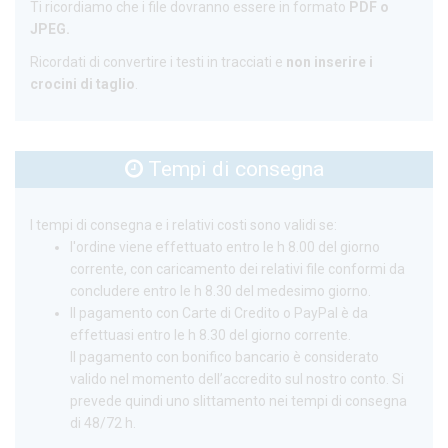
Ti ricordiamo che i file dovranno essere in formato
PDF o
JPEG.
Ricordati di convertire i testi in tracciati e
non inserire i
crocini di taglio
.
Tempi di consegna
I tempi di consegna e i relativi costi sono validi se:
l'ordine viene effettuato entro le h 8.00 del giorno
corrente, con caricamento dei relativi file conformi da
concludere entro le h 8.30 del medesimo giorno.
Il pagamento con Carte di Credito o PayPal è da
effettuasi entro le h 8.30 del giorno corrente.
Il pagamento con bonifico bancario è considerato
valido nel momento dell’accredito sul nostro conto. Si
prevede quindi uno slittamento nei tempi di consegna
di 48/72 h.