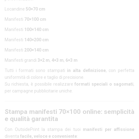
Locandine
50×70 cm
Manifesti
70×100 cm
Manifesti
100×140 cm
Manifesti
140×200 cm
Manifesti
200×140 cm
Manifesti grandi
3×2 m
,
4×3 m
,
6×3 m
Tutti i formati sono stampati
in alta definizione
, con perfetta
uniformità di colore e taglio di precisione.
Su richiesta, è possibile realizzare
formati speciali o sagomati
,
per campagne pubblicitarie uniche.
Stampa manifesti 70×100 online: semplicità
e qualità garantita
Con OutsidePrint la stampa dei tuoi
manifesti per affissione
diventa
facile, veloce e conveniente
: