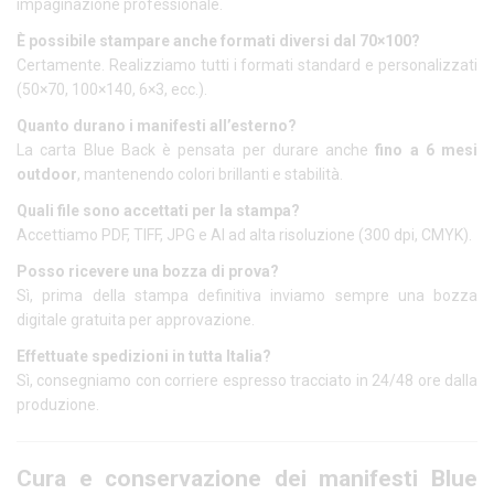
impaginazione professionale.
È possibile stampare anche formati diversi dal 70×100?
Certamente. Realizziamo tutti i formati standard e personalizzati
(50×70, 100×140, 6×3, ecc.).
Quanto durano i manifesti all’esterno?
La carta Blue Back è pensata per durare anche
fino a 6 mesi
outdoor
, mantenendo colori brillanti e stabilità.
Quali file sono accettati per la stampa?
Accettiamo PDF, TIFF, JPG e AI ad alta risoluzione (300 dpi, CMYK).
Posso ricevere una bozza di prova?
Sì, prima della stampa definitiva inviamo sempre una bozza
digitale gratuita per approvazione.
Effettuate spedizioni in tutta Italia?
Sì, consegniamo con corriere espresso tracciato in 24/48 ore dalla
produzione.
Cura e conservazione dei manifesti Blue