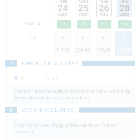
LUN
MAR
MER
VEN
24
25
26
28
AGO
AGO
AGO
AGO
Quantità
-3%
-8%
-13%
-20%
100
€
€
€
€
313,31
234,60
177,48
136,00
3
É PRONTO IL TUO FILE?
Si
No
Perfetto, una volta aggiunto il prodotto al carrello, potrai
carica i file
relativo a questo prodotto.
4
OPZIONI AGGIUNTIVE
Scopri i nostri servizi aggiuntivi e seleziona ciò che ti
interessa.