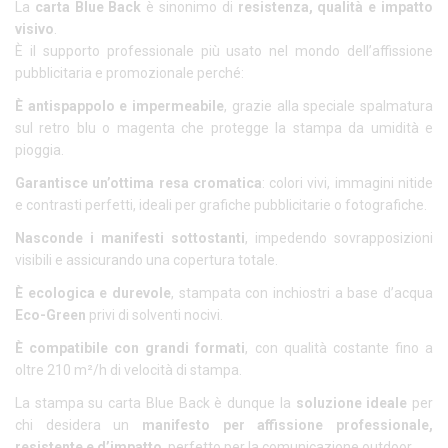
La
carta Blue Back
è sinonimo di
resistenza, qualità e impatto
visivo
.
È il supporto professionale più usato nel mondo dell’affissione
pubblicitaria e promozionale perché:
È antispappolo e impermeabile
, grazie alla speciale spalmatura
sul retro blu o magenta che protegge la stampa da umidità e
pioggia.
Garantisce un’ottima resa cromatica
: colori vivi, immagini nitide
e contrasti perfetti, ideali per grafiche pubblicitarie o fotografiche.
Nasconde i manifesti sottostanti
, impedendo sovrapposizioni
visibili e assicurando una copertura totale.
È ecologica e durevole
, stampata con inchiostri a base d’acqua
Eco-Green
privi di solventi nocivi.
È compatibile con grandi formati
, con qualità costante fino a
oltre 210 m²/h di velocità di stampa.
La stampa su carta Blue Back è dunque la
soluzione ideale
per
chi desidera un
manifesto per affissione professionale,
resistente e d’impatto
, perfetto per la comunicazione outdoor.