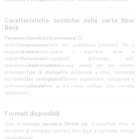
Caratteristiche tecniche della carta Blue
Back
Parametro
Specifiche
Grammatura
120
gr/m²
Composizione
Carta con spalmatura posteriore blu o
magenta
Finitura
Semi-opaca – superficie liscia e
regolare
Resistenza
Antispappolo, anti-piega, anti-
lacerazione
Impermeabilità
Elevata, adatta per uso esterno
prolungato
Tipo di stampa
Alta definizione a colori, tecnologia
Eco-Green
Uso consigliato
Affissioni pubblicitarie, istituzionali e
promozionali
Durata
Fino a 3-6 mesi outdoor (con corretta
applicazione)
Formati disponibili
Oltre al
formato standard 70×100 cm
, OutsidePrint offre la
possibilità di stampare manifesti Blue Back in molteplici formati
personalizzati: