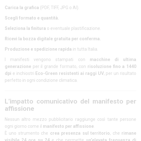
Carica la grafica
(PDF, TIFF, JPG o AI).
Scegli formato e quantità.
Seleziona la finitura
o eventuale plastificazione.
Ricevi la bozza digitale gratuita per conferma.
Produzione e spedizione rapida
in tutta Italia.
I manifesti vengono stampati con
macchine di ultima
generazione
per il grande formato, con
risoluzione fino a 1440
dpi
e inchiostri
Eco-Green resistenti ai raggi UV
, per un risultato
perfetto in ogni condizione climatica.
L’impatto comunicativo del manifesto per
affissione
Nessun altro mezzo pubblicitario raggiunge così tante persone
ogni giorno come il
manifesto per affissione
.
È uno strumento che
crea presenza sul territorio
, che
rimane
visibile 24 ore su 24
e che permette
un’elevata frequenza di