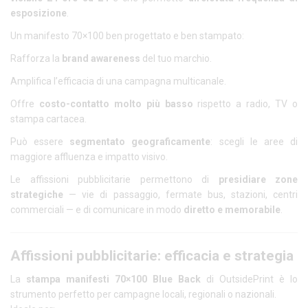
esposizione
.
Un manifesto 70×100 ben progettato e ben stampato:
Rafforza la
brand awareness
del tuo marchio.
Amplifica l’efficacia di una campagna multicanale.
Offre
costo-contatto molto più basso
rispetto a radio, TV o
stampa cartacea.
Può essere
segmentato geograficamente
: scegli le aree di
maggiore affluenza e impatto visivo.
Le affissioni pubblicitarie permettono di
presidiare zone
strategiche
— vie di passaggio, fermate bus, stazioni, centri
commerciali — e di comunicare in modo
diretto e memorabile
.
Affissioni pubblicitarie: efficacia e strategia
La
stampa manifesti 70×100 Blue Back
di OutsidePrint è lo
strumento perfetto per campagne locali, regionali o nazionali.