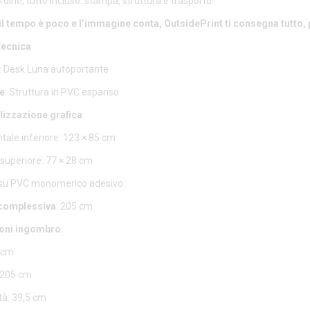
rdine, tutto incluso: stampa, struttura e trasporto.
l tempo è poco e l’immagine conta, OutsidePrint ti consegna tutto, 
tecnica
: Desk Luna autoportante
e
: Struttura in PVC espanso
izzazione grafica
:
tale inferiore: 123 × 85 cm
superiore: 77 × 28 cm
su PVC monomerico adesivo
 complessiva
: 205 cm
oni ingombro
:
 cm
 205 cm
tà: 39,5 cm