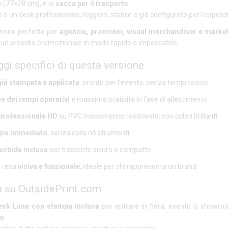
e (77×28 cm), e la
sacca per il trasporto
.
ato è un desk professionale, leggero, stabile e già configurato per l’esposi
uzione perfetta per
agenzie, promoter, visual merchandiser e marke
 un presidio promozionale in modo rapido e impeccabile.
gi specifici di questa versione
già stampata e applicata
: pronto per l’evento, senza tempi tecnici
e dei tempi operativi
e massima praticità in fase di allestimento
professionale HD
su PVC monomerico resistente, con colori brillanti
io immediato
, senza colla né strumenti
orbida inclusa
per trasporto sicuro e compatto
 resa
visiva e funzionale
, ideale per chi rappresenta un brand
a su OutsidePrint.com
esk Luna con stampa inclusa
per entrare in fiera, evento o showr
to
.