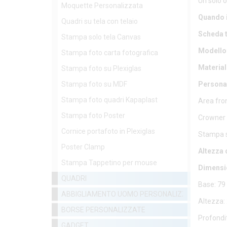
Un solo o
Moquette Personalizzata
Quando i
Quadri su tela con telaio
Scheda 
Stampa solo tela Canvas
Modello
Stampa foto carta fotografica
Material
Stampa foto su Plexiglas
Stampa foto su MDF
Personal
Stampa foto quadri Kapaplast
Area fron
Stampa foto Poster
Crowner 
Cornice portafoto in Plexiglas
Stampa 
Poster Clamp
Altezza
Stampa Tappetino per mouse
Dimensi
QUADRI
Base: 79
ABBIGLIAMENTO UOMO PERSONALIZZATO
Altezza:
BORSE PERSONALIZZATE
Profondi
GADGET