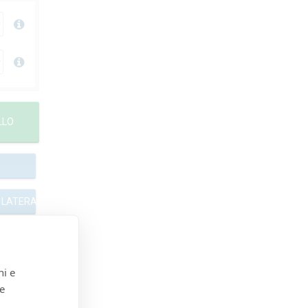
LLO
 LATERALI
ni e
 e