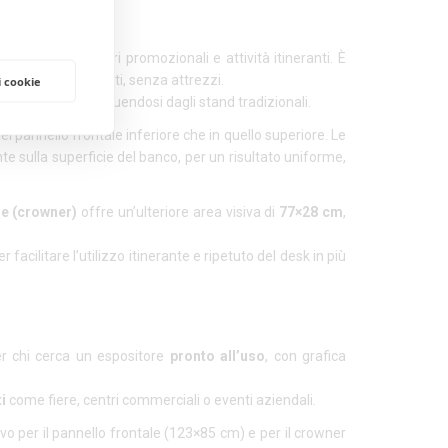
merciali, centri promozionali e attività itineranti. È
tare in pochi minuti, senza attrezzi.
i cookie
 a distanza
, distinguendosi dagli stand tradizionali.
el pannello frontale inferiore che in quello superiore. Le
e sulla superficie del banco, per un risultato uniforme,
re (crowner)
offre un’ulteriore area visiva di
77×28 cm
,
acilitare l’utilizzo itinerante e ripetuto del desk in più
r chi cerca un espositore
pronto all’uso
, con grafica
i
come fiere, centri commerciali o eventi aziendali.
o per il pannello frontale (123×85 cm) e per il crowner