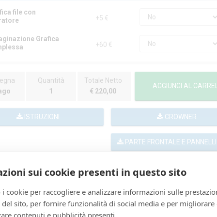
fica file con
+5 €
ratore
aginazione Grafica
+60 €
plessa
egna
Quantità
Totale Netto
AGGIUNGI AL CARRE
ago
1
€ 220,00
ISTRUZIONI
CROWNER
PARTE FRONTALE E PANNELLI
SCARICA TEMPLATE
zioni sui cookie presenti in questo sito
 i cookie per raccogliere e analizzare informazioni sulle prestazio
zo del sito, per fornire funzionalità di social media e per migliorare
are contenuti e pubblicità presenti.