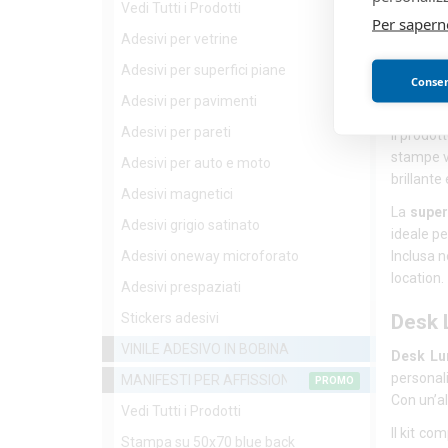
Vedi Tutti i Prodotti
Desk 
Per sapern
Adesivi per vetrine
Il
Desk 
Adesivi per superfici piane
realizzat
Consent
Adesivi per pavimenti
Grazie al
Adesivi per pareti
Il prodo
stampe v
Adesivi per auto e moto
brillante
Adesivi magnetici
La
superf
Adesivi grigio satinato
ideale pe
Adesivi oneway microforato
Inclusa n
location.
Adesivi prespaziati
Stickers adesivi
Desk 
VINILE ADESIVO IN BOBINA
Desk Lu
personali
MANIFESTI PER AFFISSIONE
PROMO
Con un’al
Vedi Tutti i Prodotti
Il kit co
Stampa su 50x70 blue back