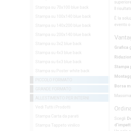
superior
Stampa su 70x100 blue back
Il risult
Stampa su 100x140 blue back
È la sol
evento o
Stampa su 140x200 blue back
Stampa su 200x140 blue back
Vantag
Stampa su 3x2 blue back
Grafica 
Stampa su 4x3 blue back
Riduzion
Stampa su 6x3 blue back
Stampa 
Stampa su Poster white back
Montagg
PICCOLO FORMATO
Borsa m
GRANDE FORMATO
Massima
ALLESTIMENTO PER INTERNI
Vedi Tutti i Prodotti
Ordin
Stampa Carta da parati
Scegli
D
d’impat
Stampa Tappeto vinilico