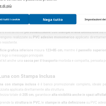
Luna
e di più
Luna
è un banco promozionale autoportante pensato per fiere, eventi com
Nega tutto
o in
struttura leggera ma solida in PVC
, facile da trasportare e da mon
i tutti i cookie
Impostazioni de
la sua
altezza totale di 205 cm
, il desk garantisce
alta visibilità anche
tto è interamente
personalizzabile con stampa in alta definizione
sia n
engono realizzate su
PVC adesivo monomerico
applicato direttament
 e resistente.
icie grafica inferiore
misura
123×85 cm
, mentre il
pannello superio
r logo o messaggio principale.
el kit anche una
sacca per il trasporto
morbida e compatta, pensata per f
Luna con Stampa Inclusa
na con stampa inclusa
è il banco promozionale completo, ideale pe
zzata applicata direttamente alla struttura.
tezza totale di
205 cm
, garantisce
alta visibilità anche in spazi affollat
mprende la
struttura in PVC
, le
stampe in alta definizione
su PVC adesiv