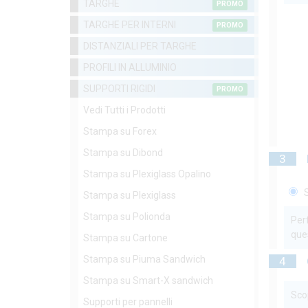
TARGHE
PROMO
TARGHE PER INTERNI
PROMO
DISTANZIALI PER TARGHE
PROFILI IN ALLUMINIO
SUPPORTI RIGIDI
PROMO
Vedi Tutti i Prodotti
Stampa su Forex
Stampa su Dibond
3
Stampa su Plexiglass Opalino
S
Stampa su Plexiglass
Stampa su Polionda
Perf
que
Stampa su Cartone
Stampa su Piuma Sandwich
4
Stampa su Smart-X sandwich
Scop
Supporti per pannelli