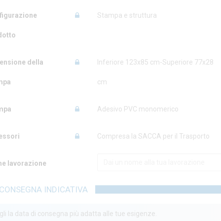
figurazione
Stampa e struttura
dotto
ensione della
Inferiore 123x85 cm-Superiore 77x28
mpa
cm
mpa
Adesivo PVC monomerico
essori
Compresa la SACCA per il Trasporto
e lavorazione
CONSEGNA INDICATIVA
li la data di consegna più adatta alle tue esigenze.