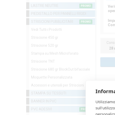
LASTRE NEUTRE
PROMO
Veri
ope
PIEDISTALLO PER PANNELLI RIGIDI
Imp
STRISCIONI PUBBLICITARI
PROMO
Com
Vedi Tutti i Prodotti
Striscione 450 gr
Cons
Striscione 520 gr
28 
Stampa su Mesh Microforato
Striscione TNT
Striscione 680 gr BlockOut bifacciale
Moquette Personalizzata
Accessori e utensili per Striscioni
Informa
STAMPA SU TESSUTI
Utilizziamo
BANNER IN PVC
sull'utiliz
PVC ADESIVI
PROMO
personalizz