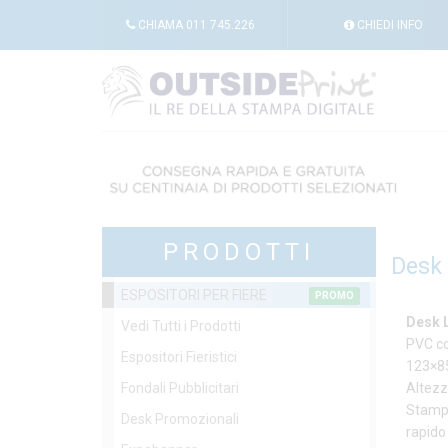
CHIAMA
011 745.226
CHIEDI
INFO
PRODOTTI
Desk
ESPOSITORI PER FIERE
PROMO
Desk 
Vedi Tutti i Prodotti
PVC co
Espositori Fieristici
123×85
Fondali Pubblicitari
Altezz
Stampa
Desk Promozionali
rapido 