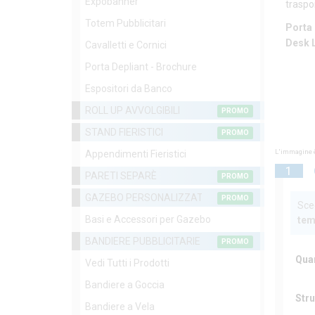
Expobanner
traspo
Totem Pubblicitari
Porta 
Desk L
Cavalletti e Cornici
Porta Depliant - Brochure
Espositori da Banco
ROLL UP AVVOLGIBILI
PROMO
STAND FIERISTICI
PROMO
L'immagine è
Appendimenti Fieristici
1
PARETI SEPARÈ
PROMO
GAZEBO PERSONALIZZATI
PROMO
Sceg
Basi e Accessori per Gazebo
tem
BANDIERE PUBBLICITARIE
PROMO
Qua
Vedi Tutti i Prodotti
Bandiere a Goccia
Stru
Bandiere a Vela