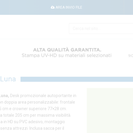
AREA INVIO FILE
 Luna
Luna,
Desk promozionale autoportante in
n doppia area personalizzabile: frontale
 cm e crowner superiore 77×28 cm.
a totale 205 cm per massima visibilità.
 in HD su PVC adesivo, montaggio
senza attrezzi. Inclusa sacca per il