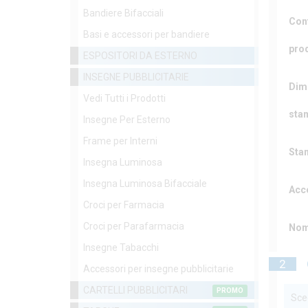
Bandiere Bifacciali
Con
Basi e accessori per bandiere
pro
ESPOSITORI DA ESTERNO
INSEGNE PUBBLICITARIE
Dim
Vedi Tutti i Prodotti
sta
Insegne Per Esterno
Frame per Interni
Sta
Insegna Luminosa
Insegna Luminosa Bifacciale
Acc
Croci per Farmacia
Croci per Parafarmacia
Nom
Insegne Tabacchi
2
Accessori per insegne pubblicitarie
CARTELLI PUBBLICITARI
PROMO
Sceg