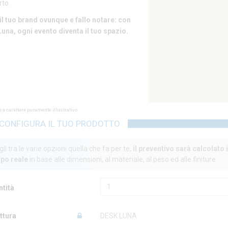
rto.
il tuo brand ovunque e fallo notare: con
una, ogni evento diventa il tuo spazio.
 a carattere puramente illustrativo.
CONFIGURA IL TUO PRODOTTO
li tra le varie opzioni quella che fa per te,
il preventivo sarà calcolato 
po reale
in base alle dimensioni, al materiale, al peso ed alle finiture.
ntità
ttura
DESK LUNA