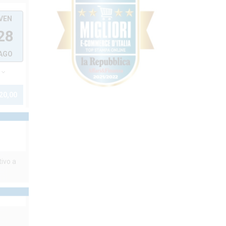
VEN
28
AGO
20,00
tivo a