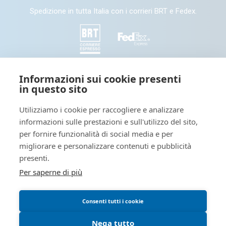
Spedizione in tutta Italia con i corrieri BRT e Fedex.
SEGUICI
Informazioni sui cookie presenti
in questo sito
Seguici e condividi con noi sui nostri canali social
Utilizziamo i cookie per raccogliere e analizzare
informazioni sulle prestazioni e sull'utilizzo del sito,
Tieniti informato: leggi il nostro
per fornire funzionalità di social media e per
migliorare e personalizzare contenuti e pubblicità
presenti.
Per saperne di più
Blog dedicato a novità interessanti sul mondo della stampa
digitale
Consenti tutti i cookie
Blog - OutsidePrint.info
Nega tutto