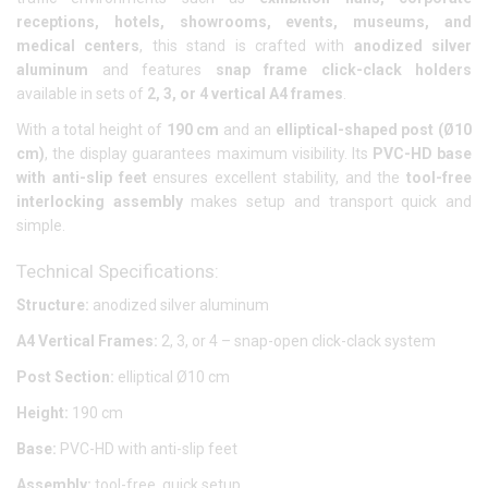
receptions, hotels, showrooms, events, museums, and
medical centers
, this stand is crafted with
anodized silver
aluminum
and features
snap frame click-clack holders
available in sets of
2, 3, or 4 vertical A4 frames
.
With a total height of
190 cm
and an
elliptical-shaped post (Ø10
cm)
, the display guarantees maximum visibility. Its
PVC-HD base
with anti-slip feet
ensures excellent stability, and the
tool-free
interlocking assembly
makes setup and transport quick and
simple.
Technical Specifications:
Structure:
anodized silver aluminum
A4 Vertical Frames:
2, 3, or 4 – snap-open click-clack system
Post Section:
elliptical Ø10 cm
Height:
190 cm
Base:
PVC-HD with anti-slip feet
Assembly:
tool-free, quick setup