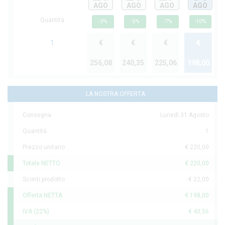
AGO
AGO
AGO
AGO
Quantità
-3%
-5%
-7%
-10%
1
€
€
€
€
256,08
240,35
225,06
198,00
LA NOSTRA OFFERTA
Consegna
Lunedì 31 Agosto
Quantità
1
Prezzo unitario
€ 220,00
Totale NETTO
€ 220,00
Sconti prodotto
-€ 22,00
Offerta NETTA
€ 198,00
IVA (22%)
€ 43,56