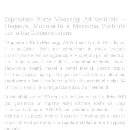
Espositore Porta Messaggi A4 Verticale –
Eleganza, Modularità e Massima Visibilità
per la tua Comunicazione
L’
Espositore Porta Messaggi A4 Verticale
firmato Outsideprint
è la soluzione ideale per comunicare in modo ordinato,
professionale e sempre aggiornabile. Progettato per ambienti ad
alta frequentazione come
fiere, reception aziendali, hotel,
showroom, eventi, musei e centri medici
, questo display
informativo si distingue per l’eleganza della struttura in
alluminio
anodizzato silver
e per la versatilità delle
cornici clic-clac
A4
verticali, disponibili in configurazione da
2, 3 o 4 elementi
.
Grazie all’altezza di
190 cm
e alla sezione del palo
ellittica Ø10
cm
, garantisce un impatto visivo ottimale anche da lunga
distanza. La
base in PVC-HD con piedini antiscivolo
assicura
stabilità e sicurezza, mentre il sistema di montaggio a incastro
senza attrezzi permette una
rapida installazione e trasporto
agevole
.