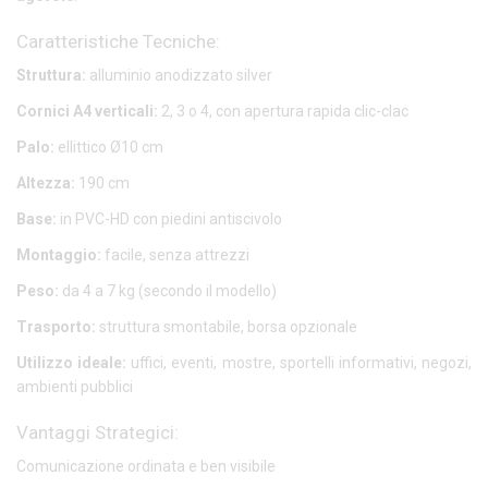
Caratteristiche Tecniche:
Struttura:
alluminio anodizzato silver
Cornici A4 verticali:
2, 3 o 4, con apertura rapida clic-clac
Palo:
ellittico Ø10 cm
Altezza:
190 cm
Base:
in PVC-HD con piedini antiscivolo
Montaggio:
facile, senza attrezzi
Peso:
da 4 a 7 kg (secondo il modello)
Trasporto:
struttura smontabile, borsa opzionale
Utilizzo ideale:
uffici, eventi, mostre, sportelli informativi, negozi,
ambienti pubblici
Vantaggi Strategici:
Comunicazione ordinata e ben visibile