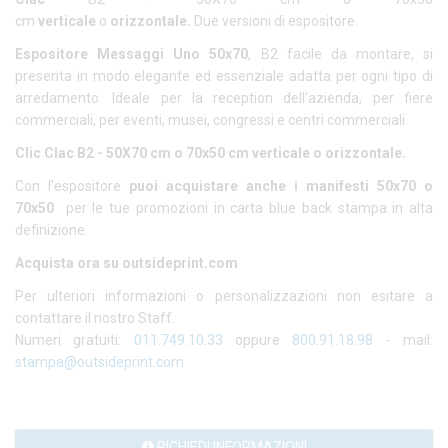
cm
verticale
o
orizzontale.
Due versioni di espositore.
Espositore Messaggi Uno 50x70
, B2 facile da montare, si
presenta in modo elegante ed essenziale adatta per ogni tipo di
arredamento. Ideale per la reception dell'azienda, per fiere
commerciali, per eventi, musei, congressi e centri commerciali.
Clic Clac B2 - 50X70 cm o 70x50 cm verticale o orizzontale.
Con l'espositore
puoi acquistare anche i manifesti
50x70 o
70x50
per le tue promozioni in carta blue back stampa in alta
definizione.
Acquista ora su outsideprint.com
Per ulteriori informazioni o personalizzazioni non esitare a
contattare il nostro Staff.
Numeri gratuiti:
011.749.10.33
oppure
800.91.18.98
- mail:
stampa@outsideprint.com
RICHIEDI INFORMAZIONI