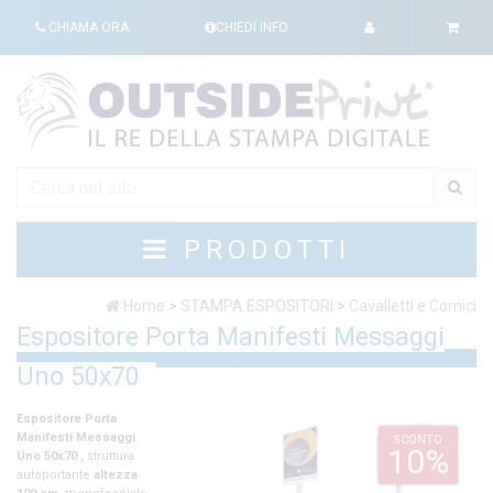
CHIAMA ORA
CHIEDI INFO
PRODOTTI
Home
>
STAMPA ESPOSITORI
>
Cavalletti e Cornici
Espositore Porta Manifesti Messaggi
Uno 50x70
Espositore Porta
Manifesti Messaggi
SCONTO
10%
Uno 50x70
,
struttura
autoportante
altezza