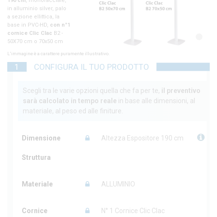
190 cm
, monofacciale,
in alluminio silver, palo
a sezione ellittica, la
base in PVC-HD,
con n°1
cornice Clic Clac
B2 -
1
2
50X70 cm o 70x50 cm
verticale
o
orizzontale.
L'immagine è a carattere puramente illustrativo.
Due versioni di
1
CONFIGURA IL TUO PRODOTTO
espositore.
Con l'espositore
puoi
acquistare anche i
Scegli tra le varie opzioni quella che fa per te,
il preventivo
manifesti 50x70 o
sarà calcolato in tempo reale
in base alle dimensioni, al
70x50
per le tue
materiale, al peso ed alle finiture.
promozioni in carta
blue back stampa in alta
definizione.
Dimensione
Altezza Espositore 190 cm
Clic Clac B2 - 50X70 cm
o 70x50
Struttura
cm verticale o orizzontale.
Acquista ora su
outsideprint.com
Materiale
ALLUMINIO
Cornice
N° 1 Cornice Clic Clac