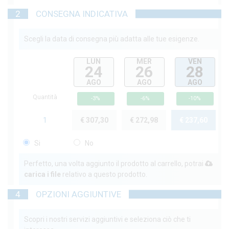
2
CONSEGNA INDICATIVA
Scegli la data di consegna più adatta alle tue esigenze.
LUN
MER
VEN
24
26
28
AGO
AGO
AGO
Quantità
-3%
-6%
-10%
1
€ 307,30
€ 272,98
€ 237,60
Si
No
Perfetto, una volta aggiunto il prodotto al carrello, potrai
carica i file
relativo a questo prodotto.
4
OPZIONI AGGIUNTIVE
Scopri i nostri servizi aggiuntivi e seleziona ciò che ti