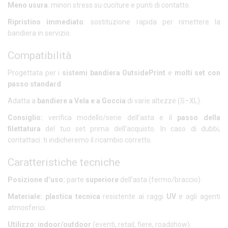
Meno usura
: minori stress su cuciture e punti di contatto.
Ripristino immediato
: sostituzione rapida per rimettere la
bandiera in servizio.
Compatibilità
Progettata per i
sistemi bandiera OutsidePrint
e
molti set con
passo standard
.
Adatta a
bandiere a Vela e a Goccia
di varie altezze (S–XL).
Consiglio:
verifica modello/serie dell’asta e il
passo della
filettatura
del tuo set prima dell’acquisto. In caso di dubbi,
contattaci: ti indicheremo il ricambio corretto.
Caratteristiche tecniche
Posizione d’uso:
parte
superiore
dell’asta (fermo/braccio).
Materiale:
plastica tecnica
resistente ai raggi
UV
e agli agenti
atmosferici.
Utilizzo:
indoor/outdoor
(eventi, retail, fiere, roadshow).