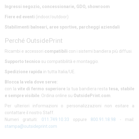
Ingressi negozio, concessionarie, GDO, showroom
Fiere ed eventi
(indoor/outdoor)
Stabilimenti balneari, aree sportive, parcheggi aziendali
Perché OutsidePrint
Ricambi e accessori
compatibili
con i sistemi bandiera più diffusi.
Supporto tecnico
su compatibilità e montaggio.
Spedizione rapida
in tutta Italia/UE.
Blocca la vela dove serve:
con la
vite di fermo superiore
la tua bandiera resta
tesa, stabile
e sempre visibile
. Ordina online su
OutsidePrint.com
.
Per ulteriori informazioni o personalizzazioni non esitare a
contattare il nostro Staff.
Numeri gratuiti:
011.749.10.33
oppure
800.91.18.98
- mail:
stampa@outsideprint.com