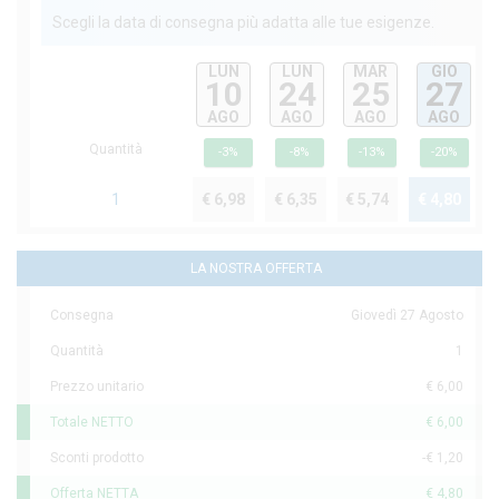
Scegli la data di consegna più adatta alle tue esigenze.
LUN
LUN
MAR
GIO
10
24
25
27
AGO
AGO
AGO
AGO
Quantità
-3%
-8%
-13%
-20%
1
€ 6,98
€ 6,35
€ 5,74
€ 4,80
LA NOSTRA OFFERTA
Consegna
Giovedì 27 Agosto
Quantità
1
Prezzo unitario
€ 6,00
Totale NETTO
€ 6,00
Sconti prodotto
-€ 1,20
Offerta NETTA
€ 4,80