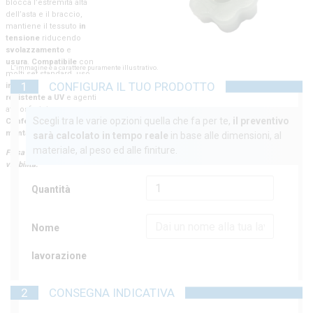
blocca l’estremità alta
dell’asta e il braccio,
mantiene il tessuto
in
tensione
riducendo
svolazzamento
e
usura
.
Compatibile
con
L'immagine è a carattere puramente illustrativo.
molti set standard, uso
1
CONFIGURA IL TUO PRODOTTO
indoor/outdoor
,
resistente a UV
e agenti
atmosferici.
Scegli tra le varie opzioni quella che fa per te,
il preventivo
Confezione: 1 pezzo
–
montaggio rapido
.
sarà calcolato in tempo reale
in base alle dimensioni, al
materiale, al peso ed alle finiture.
Fissa in cima, massima
visibilità.
Quantità
Nome
lavorazione
2
CONSEGNA INDICATIVA