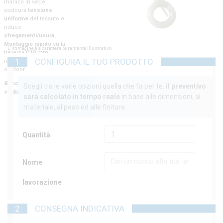
manica in sede,
assicura
tensione
uniforme
del tessuto e
riduce
sfregamenti/usura
.
Montaggio rapido
sulla
L'immagine è a carattere puramente illustrativo.
traversa Ø18 mm,
1
CONFIGURA IL TUO PRODOTTO
materiale resistente
outdoor.
Blocca la vela, libera la
Scegli tra le varie opzioni quella che fa per te,
il preventivo
visibilità.
sarà calcolato in tempo reale
in base alle dimensioni, al
materiale, al peso ed alle finiture.
Quantità
Nome
lavorazione
2
CONSEGNA INDICATIVA