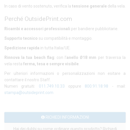
In caso di vento sostenuto, verifica la
tensione generale
della vela.
Perché OutsidePrint.com
Ricambi e accessori professionali
per bandiere pubblicitarie.
Supporto tecnico
su compatibilità e montaggio.
Spedizione rapida
in tutta Italia/UE.
Rinnova la tua beach flag
: con l’
anello Ø18 mm
per traversa la
vela resta
ferma, tesa e sempre visibile
.
Per ulteriori informazioni o personalizzazioni non esitare a
contattare il nostro Staff.
Numeri gratuiti:
011.749.10.33
oppure
800.91.18.98
- mail:
stampa@outsideprint.com
RICHIEDI INFORMAZIONI
Hai dei dubbi su come ordinare questo prodotto? Richiedi