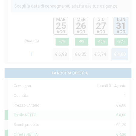
Scegli la data di consegna più adatta alle tue esigenze.
MAR
MER
GIO
LUN
25
26
27
31
AGO
AGO
AGO
AGO
Quantità
-3%
-8%
-13%
-20%
1
€ 6,98
€ 6,35
€ 5,74
€ 4,80
LA NOSTRA OFFERTA
Consegna
Lunedì 31 Agosto
Quantità
1
Prezzo unitario
€ 6,00
Totale NETTO
€ 6,00
Sconti prodotto
-€ 1,20
Offerta NETTA
€ 4,80