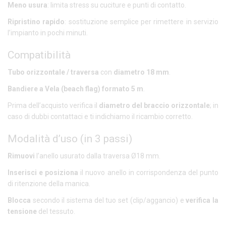
Meno usura
: limita stress su cuciture e punti di contatto.
Ripristino rapido
: sostituzione semplice per rimettere in servizio
l’impianto in pochi minuti.
Compatibilità
Tubo orizzontale / traversa
con
diametro 18 mm
.
Bandiere a Vela (beach flag) formato 5 m
.
Prima dell’acquisto verifica il
diametro del braccio orizzontale
; in
caso di dubbi contattaci e ti indichiamo il ricambio corretto.
Modalità d’uso (in 3 passi)
Rimuovi
l’anello usurato dalla traversa Ø18 mm.
Inserisci e posiziona
il nuovo anello in corrispondenza del punto
di ritenzione della manica.
Blocca
secondo il sistema del tuo set (clip/aggancio) e
verifica la
tensione
del tessuto.