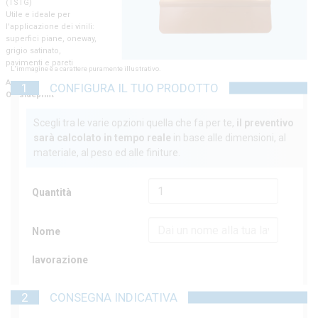
(TSTG)
Utile e ideale per
l'applicazione dei vinili:
superfici piane, oneway,
grigio satinato,
pavimenti e pareti
L'immagine è a carattere puramente illustrativo.
Acquista ora i prodotti di
1
CONFIGURA IL TUO PRODOTTO
Outsideprint
Scegli tra le varie opzioni quella che fa per te,
il preventivo
sarà calcolato in tempo reale
in base alle dimensioni, al
materiale, al peso ed alle finiture.
Quantità
Nome
lavorazione
2
CONSEGNA INDICATIVA