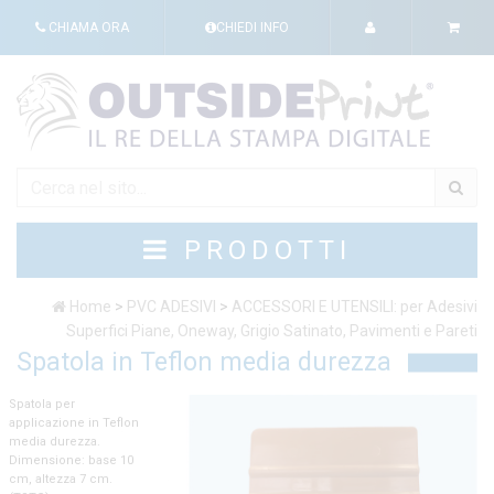
CHIAMA ORA
CHIEDI INFO
PRODOTTI
Home
>
PVC ADESIVI
>
ACCESSORI E UTENSILI: per Adesivi
Superfici Piane, Oneway, Grigio Satinato, Pavimenti e Pareti
Spatola in Teflon media durezza
Spatola per
applicazione in Teflon
media durezza.
Dimensione: base 10
cm, altezza 7 cm.