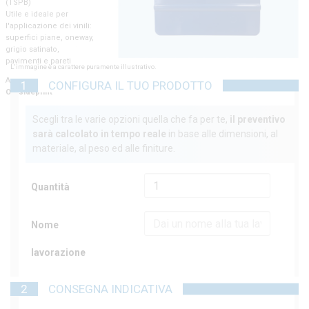
(TSPB)
Utile e ideale per
l'applicazione dei vinili:
superfici piane, oneway,
grigio satinato,
pavimenti e pareti
L'immagine è a carattere puramente illustrativo.
Acquista ora i prodotti di
1
CONFIGURA IL TUO PRODOTTO
Outsideprint
Scegli tra le varie opzioni quella che fa per te,
il preventivo
sarà calcolato in tempo reale
in base alle dimensioni, al
materiale, al peso ed alle finiture.
Quantità
Nome
lavorazione
2
CONSEGNA INDICATIVA