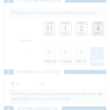
2
CONSEGNA INDICATIVA
Scegli la data di consegna più adatta alle tue esigenze.
LUN
MAR
MER
VEN
31
1
2
4
AGO
SET
SET
SET
Quantità
1
€
€
€
€
1˙080,00
1˙036,80
993,60
864,00
3
É PRONTO IL TUO FILE?
Si
No
Perfetto, una volta aggiunto il prodotto al carrello, potrai
carica i file
relativo a questo prodotto.
4
OPZIONI AGGIUNTIVE