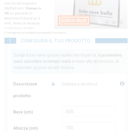
e
 in
p 3
1
2
3
4
ura
L'immagine è a carattere puramente illustrativo.
i a
1
CONFIGURA IL TUO PRODOTTO
 vedi
per
Scegli tra le varie opzioni quella che fa per te,
il preventivo
sarà calcolato in tempo reale
in base alle dimensioni, al
materiale, al peso ed alle finiture.
Descrizione
Stampa e struttura
prodotto
Base (cm)
Altezza (cm)