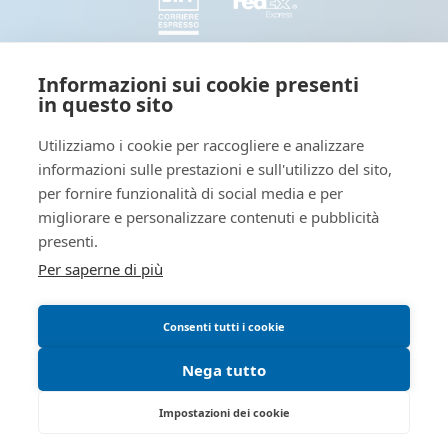
SEGUICI
Informazioni sui cookie presenti
in questo sito
Seguici e condividi con noi sui nostri canali social
Utilizziamo i cookie per raccogliere e analizzare
informazioni sulle prestazioni e sull'utilizzo del sito,
Tieniti informato: leggi il nostro
per fornire funzionalità di social media e per
migliorare e personalizzare contenuti e pubblicità
presenti.
Per saperne di più
Blog dedicato a novità interessanti sul mondo della stampa
digitale
Consenti tutti i cookie
Blog - OutsidePrint.info
Nega tutto
OutsidePrint è un e-commerce di EUROPE MARKETING WEB Srls - P.IVA 12063110014
Impostazioni dei cookie
Sede legale: Via G. Giusti, 3 - 10121 Torino COPYRIGHT © OUTSIDEPRINT