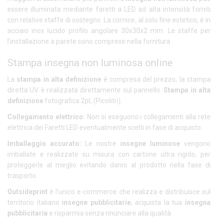
essere illuminata mediante faretti a LED ad alta intensità forniti
con relative staffe di sostegno. La cornice, al solo fine estetico, è in
acciaio inox lucido profilo angolare 30x30x2 mm. Le staffe per
l’installazione a parete sono comprese nella fornitura.
Stampa insegna non luminosa online
La
stampa in alta definizione
è compresa del prezzo, la stampa
diretta UV è realizzata direttamente sul pannello.
Stampa in alta
definizione
fotografica 2pL (Picolitri).
Collegamento elettrico:
Non si eseguono i collegamenti alla rete
elettrica dei Faretti LED eventualmente scelti in fase di acquisto.
Imballaggio accurato:
Le nostre
insegne luminose
vengono
imballate e realizzate su misura con cartone ultra rigido, per
proteggerle al meglio evitando danni al prodotto nella fase di
trasporto.
Outsideprint
è l'unico e-commerce che realizza e distribuisce sul
territorio italiano
insegne pubblicitarie
, acquista la tua
insegna
pubblicitaria
e risparmia senza rinunciare alla qualità.