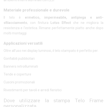
ambienti interni illuminati con LED.
Materiale professionale e durevole
Il telo è
ermetico, impermeabile, antipiega e anti-
sfilacciamento
, con finitura
Lotus Effect
che ne migliora la
resistenza e l’estetica. Rimane perfettamente piatto anche dopo
molti montaggi.
Applicazioni versatili
Oltre all’uso nei display luminosi, il telo stampato è perfetto per:
Gonfiabili pubblicitari
Banners retroilluminati
Tende e coperture
Cuscini promozionali
Rivestimenti per tavoli e arredi fieristici
Dove utilizzare la stampa Telo Frame
personalizzata