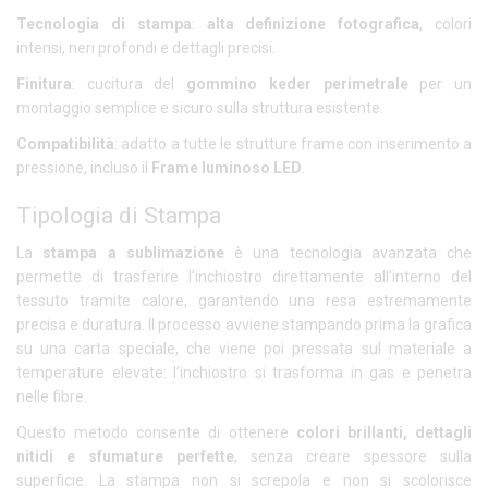
Tecnologia di stampa
:
alta definizione fotografica
, colori
intensi, neri profondi e dettagli precisi.
Finitura
: cucitura del
gommino keder perimetrale
per un
montaggio semplice e sicuro sulla struttura esistente.
Compatibilità
: adatto a tutte le strutture frame con inserimento a
pressione, incluso il
Frame luminoso LED
.
Tipologia di Stampa
La
stampa a sublimazione
è una tecnologia avanzata che
permette di trasferire l’inchiostro direttamente all’interno del
tessuto tramite calore, garantendo una resa estremamente
precisa e duratura. Il processo avviene stampando prima la grafica
su una carta speciale, che viene poi pressata sul materiale a
temperature elevate: l’inchiostro si trasforma in gas e penetra
nelle fibre.
Questo metodo consente di ottenere
colori brillanti, dettagli
nitidi e sfumature perfette
, senza creare spessore sulla
superficie. La stampa non si screpola e non si scolorisce