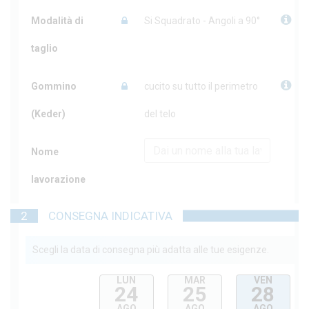
Modalità di
Si Squadrato - Angoli a 90°
taglio
Gommino
cucito su tutto il perimetro
(Keder)
del telo
Nome
lavorazione
2
CONSEGNA INDICATIVA
Scegli la data di consegna più adatta alle tue esigenze.
LUN
MAR
VEN
24
25
28
AGO
AGO
AGO