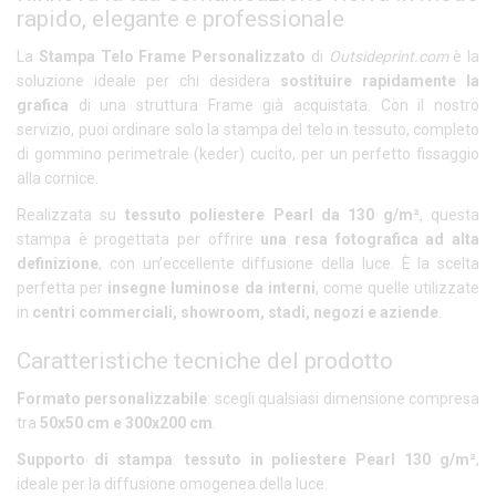
rapido, elegante e professionale
La
Stampa Telo Frame Personalizzato
di
Outsideprint.com
è la
soluzione ideale per chi desidera
sostituire rapidamente la
grafica
di una struttura Frame già acquistata. Con il nostro
servizio, puoi ordinare solo la stampa del telo in tessuto, completo
di gommino perimetrale (keder) cucito, per un perfetto fissaggio
alla cornice.
Realizzata su
tessuto poliestere Pearl da 130 g/m²
, questa
stampa è progettata per offrire
una resa fotografica ad alta
definizione
, con un’eccellente diffusione della luce. È la scelta
perfetta per
insegne luminose da interni
, come quelle utilizzate
in
centri commerciali, showroom, stadi, negozi e aziende
.
Caratteristiche tecniche del prodotto
Formato personalizzabile
: scegli qualsiasi dimensione compresa
tra
50x50 cm e 300x200 cm
.
Supporto di stampa
:
tessuto in poliestere Pearl 130 g/m²
,
ideale per la diffusione omogenea della luce.