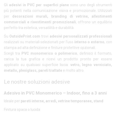
Gli
adesivi in PVC per superfici piane
sono uno degli strumenti
più potenti nella comunicazione visiva e promozionale. Utilizzati
per
decorazioni murali, branding di vetrine, allestimenti
commerciali e rivestimenti promozionali
, offrono un equilibrio
perfetto tra estetica, versatilità e durabilità.
Su
OutsidePrint.com
trovi
adesivi personalizzati professionali
realizzati su materiali selezionati per l’uso
interno o esterno
, con
stampa ad alta definizione e finiture protettive opzionali.
Scegli tra
PVC monomerico o polimerico
, definisci il formato,
carica la tua grafica e ricevi un prodotto pronto per essere
applicato su qualsiasi superficie liscia:
vetro, legno verniciato,
metallo, plexiglass, pareti trattate
e molto altro.
Le nostre soluzioni adesive
Adesivo in PVC Monomerico – Indoor, fino a 3 anni
Ideale per
pareti interne, arredi, vetrine temporanee, stand
Finitura opaca o lucida