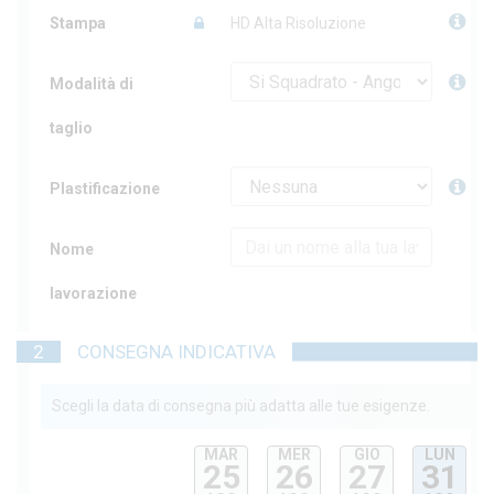
Stampa
HD Alta Risoluzione
Modalità di
taglio
Plastificazione
Nome
lavorazione
2
CONSEGNA INDICATIVA
Scegli la data di consegna più adatta alle tue esigenze.
MAR
MER
GIO
LUN
25
26
27
31