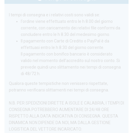
I tempi di consegna e i relativi costi sono validi se:
l'ordine viene effettuato entro le h 8.00 del giorno
corrente, con caricamento dei relativi file conformi da
concludere entro le h 8.30 del medesimo giorno.
Il pagamento con Carte di Credito o PayPal è da
effettuasi entro le h 8.30 del giorno corrente.
Il pagamento con bonifico bancario è considerato
valido nel momento dell’accredito sul nostro conto. Si
prevede quindi uno slittamento nei tempi di consegna
di 48/72 h.
Qualora queste tempistiche non venissero rispettate,
potranno verificarsi slittamenti nei tempi di consegna.
N.B. PER SPEDIZIONI DIRETTE A ISOLE E CALABRIA, I TEMPI DI
CONSEGNA POTREBBERO AUMENTARE DI 24/48 ORE
RISPETTO ALLA DATA INDICATIVA DI CONSEGNA. QUESTA
DINAMICA NON DIPENDE DA NOI, MA DALLA GESTIONE
LOGISTICA DEL VETTORE INCARICATO.