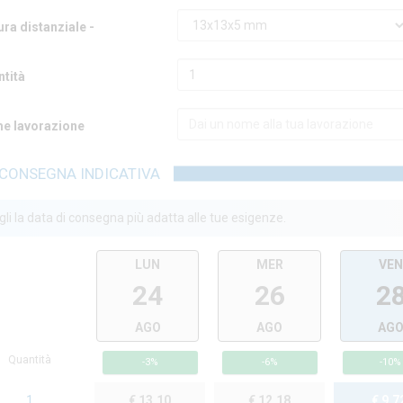
ra distanziale -
ntità
e lavorazione
CONSEGNA INDICATIVA
li la data di consegna più adatta alle tue esigenze.
LUN
MER
VE
24
26
2
AGO
AGO
AG
Quantità
-3%
-6%
-10%
1
€ 13,10
€ 12,18
€ 9,7