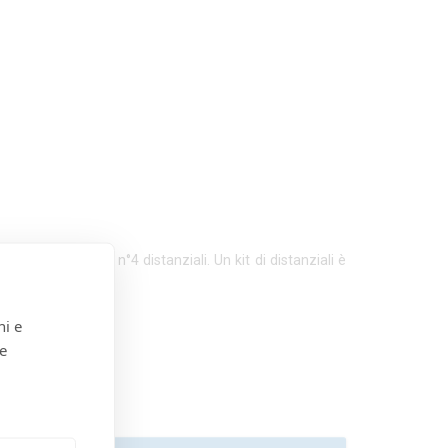
kit è compreso di n°4 distanziali. Un kit di distanziali è
ni e
 e
taff.
.com