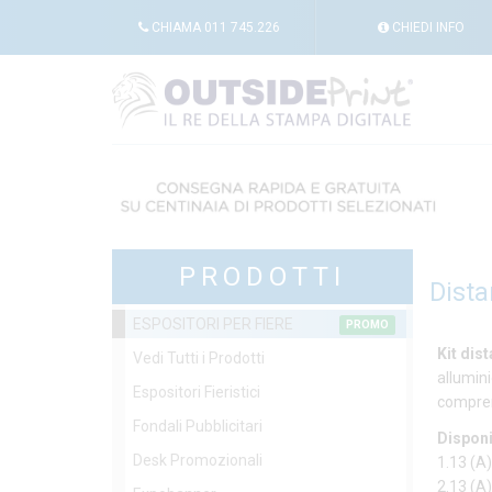
CHIAMA
011 745.226
CHIEDI
INFO
PRODOTTI
Dista
ESPOSITORI PER FIERE
PROMO
Kit dis
Vedi Tutti i Prodotti
allumini
Espositori Fieristici
comprend
Fondali Pubblicitari
Disponi
Desk Promozionali
1.13 (A
2.13 (A