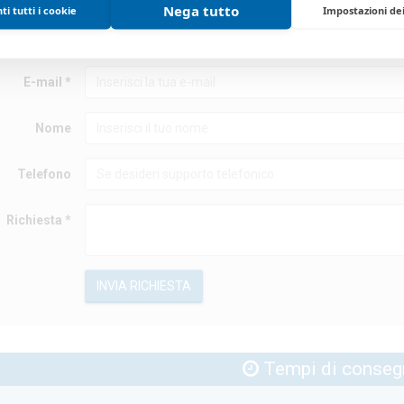
RICHIEDI INFORMAZION
Nega tutto
i tutti i cookie
Impostazioni de
Hai dei dubbi su come ordinare questo prodotto? Richiedi supporto al n
E-mail *
Nome
Telefono
Richiesta *
INVIA RICHIESTA
Tempi di conseg