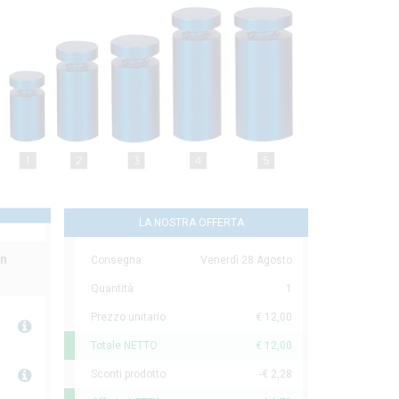
LA NOSTRA OFFERTA
in
Consegna
Venerdì 28 Agosto
Quantità
1
Prezzo unitario
€ 12,00
Totale NETTO
€ 12,00
Sconti prodotto
-€ 2,28