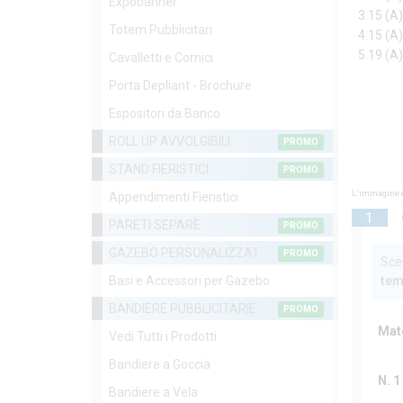
Expobanner
3.15 (A
Totem Pubblicitari
4.15 (A
5.19 (A
Cavalletti e Cornici
Porta Depliant - Brochure
Espositori da Banco
ROLL UP AVVOLGIBILI
PROMO
STAND FIERISTICI
PROMO
L'immagine è
Appendimenti Fieristici
1
PARETI SEPARÈ
PROMO
GAZEBO PERSONALIZZATI
PROMO
Sceg
Basi e Accessori per Gazebo
tem
BANDIERE PUBBLICITARIE
PROMO
Mat
Vedi Tutti i Prodotti
Bandiere a Goccia
N. 1
Bandiere a Vela