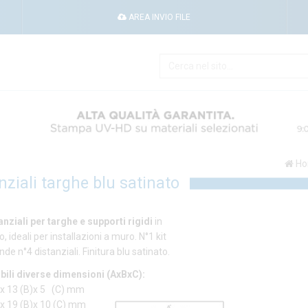
AREA INVIO FILE
Ho
nziali targhe blu satinato
tanziali per targhe e supporti rigidi
in
o,
ideali per installazioni a muro. N°1 kit
e n°4 distanziali. Finitura blu satinato.
bili diverse dimensioni (AxBxC):
)x 13 (B)x 5 (C) mm
)x 19 (B)x 10 (C) mm