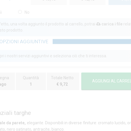
i
No
etto, una volta aggiunto il prodotto al carrello, potrai
carica i file
rela
sto prodotto.
OPZIONI AGGIUNTIVE
ri i nostri servizi aggiuntivi e seleziona ciò che ti interessa.
egna
Quantità
Totale Netto
AGGIUNGI AL CARRE
ago
1
€ 9,72
ziali targhe
ale da parete,
elegante. Disponibili in diverse finiture: cromato lucido, 
ato, nero satinato, antracite, bianco.