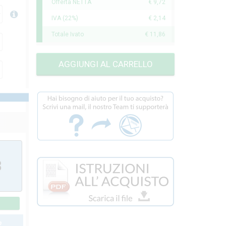
Offerta NETTA
€ 9,72
IVA (22%)
€ 2,14
Totale Ivato
€ 11,86
AGGIUNGI AL CARRELLO
N
8
O
2