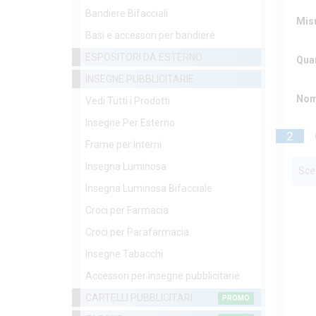
Bandiere Bifacciali
Misu
Basi e accessori per bandiere
ESPOSITORI DA ESTERNO
Qua
INSEGNE PUBBLICITARIE
Nom
Vedi Tutti i Prodotti
Insegne Per Esterno
2
Frame per Interni
Insegna Luminosa
Sceg
Insegna Luminosa Bifacciale
Croci per Farmacia
Croci per Parafarmacia
Insegne Tabacchi
Accessori per insegne pubblicitarie
CARTELLI PUBBLICITARI
PROMO