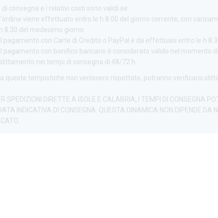
 di consegna e i relativi costi sono validi se:
l'ordine viene effettuato entro le h 8.00 del giorno corrente, con caricam
h 8.30 del medesimo giorno.
Il pagamento con Carte di Credito o PayPal è da effettuasi entro le h 8.3
Il pagamento con bonifico bancario è considerato valido nel momento del
slittamento nei tempi di consegna di 48/72 h.
a queste tempistiche non venissero rispettate, potranno verificarsi slit
PER SPEDIZIONI DIRETTE A ISOLE E CALABRIA, I TEMPI DI CONSEGNA
DATA INDICATIVA DI CONSEGNA. QUESTA DINAMICA NON DIPENDE DA N
ICATO.