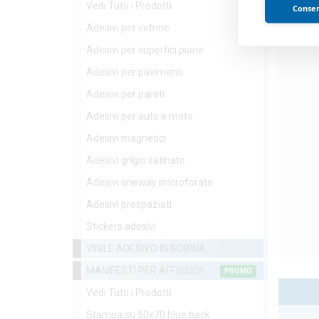
Vedi Tutti i Prodotti
Consent
Adesivi per vetrine
Adesivi per superfici piane
Adesivi per pavimenti
Adesivi per pareti
Adesivi per auto e moto
Adesivi magnetici
Adesivi grigio satinato
Adesivi oneway microforato
Adesivi prespaziati
Stickers adesivi
VINILE ADESIVO IN BOBINA
MANIFESTI PER AFFISSIONE
PROMO
Vedi Tutti i Prodotti
Stampa su 50x70 blue back