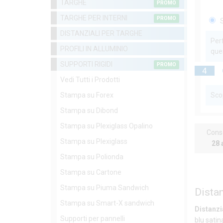
TARGHE
PROMO
TARGHE PER INTERNI
PROMO
S
DISTANZIALI PER TARGHE
Perf
PROFILI IN ALLUMINIO
que
SUPPORTI RIGIDI
PROMO
4
Vedi Tutti i Prodotti
Stampa su Forex
Scop
Stampa su Dibond
Stampa su Plexiglass Opalino
Cons
Stampa su Plexiglass
28 
Stampa su Polionda
Stampa su Cartone
Stampa su Piuma Sandwich
Distan
Stampa su Smart-X sandwich
Distanzi
Supporti per pannelli
blu satin