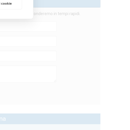
I
i cookie
ostro Staff, ti risponderemo in tempi rapidi.
na