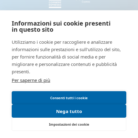
SEGUICI
Informazioni sui cookie presenti
in questo sito
Seguici e condividi con noi sui nostri canali social
Utilizziamo i cookie per raccogliere e analizzare
informazioni sulle prestazioni e sull'utilizzo del sito,
Tieniti informato: leggi il nostro
per fornire funzionalità di social media e per
migliorare e personalizzare contenuti e pubblicità
presenti.
Per saperne di più
Blog dedicato a novità interessanti sul mondo della stampa
digitale
Consenti tutti i cookie
Blog - OutsidePrint.info
Nega tutto
OutsidePrint è un e-commerce di EUROPE MARKETING WEB Srls - P.IVA 12063110014
Impostazioni dei cookie
Sede legale: Via G. Giusti, 3 - 10121 Torino COPYRIGHT © OUTSIDEPRINT