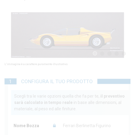
D
C
Pr
Qu
pr
Ho 
1
2
3
4
5
te
E 
L'immagine è a carattere puramente illustrativo.
fe
de
es
1
CONFIGURA IL TUO PRODOTTO
Re
de
L'o
Scegli tra le varie opzioni quella che fa per te,
il preventivo
aut
sarà calcolato in tempo reale
in base alle dimensioni, al
Op
materiale, al peso ed alle finiture.
cm
Nome Bozza
Ferrari Berlinetta Figurino