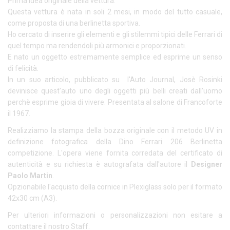
Prima idea originale della vettura.
Questa vettura è nata in soli 2 mesi, in modo del tutto casuale,
come proposta di una berlinetta sportiva.
Ho cercato di inserire gli elementi e gli stilemmi tipici delle Ferrari di
quel tempo ma rendendoli più armonici e proporzionati.
E nato un oggetto estremamente semplice ed esprime un senso
di felicità.
In un suo articolo, pubblicato su l'Auto Journal, Josè Rosinki
devinisce quest'auto uno degli oggetti più belli creati dall'uomo
perchè esprime gioia di vivere. Presentata al salone di Francoforte
il 1967.
Realizziamo la stampa della bozza originale con il metodo UV in
definizione fotografica della Dino Ferrari 206 Berlinetta
competizione. L'opera viene fornita corredata del certificato di
autenticità e su richiesta è autografata dall'autore il
Designer
Paolo Martin
.
Opzionabile l'acquisto della cornice in Plexiglass solo per il formato
42x30 cm (A3).
Per ulteriori informazioni o personalizzazioni non esitare a
contattare il nostro Staff.