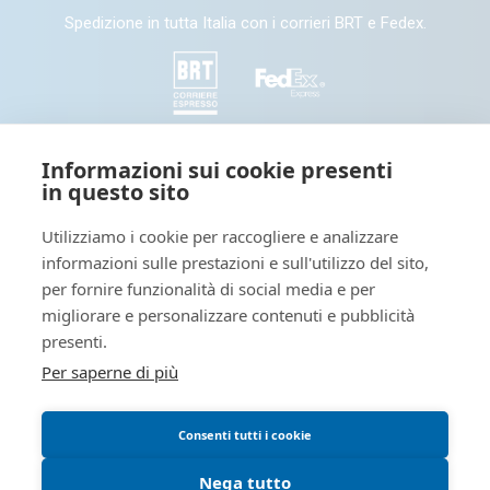
Spedizione in tutta Italia con i corrieri BRT e Fedex.
SEGUICI
Informazioni sui cookie presenti
in questo sito
Seguici e condividi con noi sui nostri canali social
Utilizziamo i cookie per raccogliere e analizzare
informazioni sulle prestazioni e sull'utilizzo del sito,
Tieniti informato: leggi il nostro
per fornire funzionalità di social media e per
migliorare e personalizzare contenuti e pubblicità
presenti.
Per saperne di più
Blog dedicato a novità interessanti sul mondo della stampa
digitale
Consenti tutti i cookie
Blog - OutsidePrint.info
Nega tutto