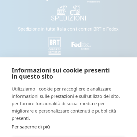
SPEDIZIONI
Spedizione in tutta Italia con i corrieri BRT e Fedex.
SEGUICI
Informazioni sui cookie presenti
in questo sito
Seguici e condividi con noi sui nostri canali social
Utilizziamo i cookie per raccogliere e analizzare
informazioni sulle prestazioni e sull'utilizzo del sito,
Tieniti informato: leggi il nostro
per fornire funzionalità di social media e per
migliorare e personalizzare contenuti e pubblicità
presenti.
Per saperne di più
Blog dedicato a novità interessanti sul mondo della stampa
digitale